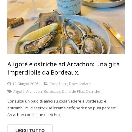
Aligoté e ostriche ad Arcachon: una gita
imperdibile da Bordeaux.
19 Giugno 2026
Cosa bere
,
Dove andare
Aligotè
,
Archacon
,
Bordeaux
,
Duna de PIlat
,
Ostriche
Consultai un paio di amici su cosa vedere a Bordeaux e,
entrambi, mi dissero: «Bellissima città; però non puoi perderti
Arcachon con le sue ostriche».
LEGGI TUTTO