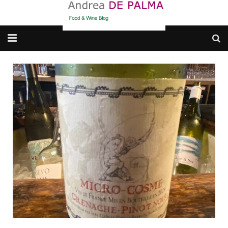
Galleria fotografica
Chi sono
cosa BERE
dove MANGIARE
cosa CUCINARE
dove ANDARE
Punti di vista e approfondimenti
Contatti