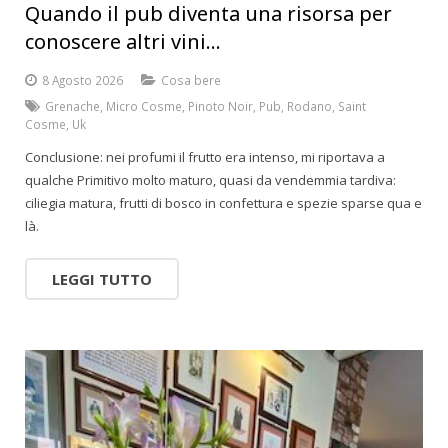
Quando il pub diventa una risorsa per
conoscere altri vini…
8 Agosto 2026
Cosa bere
Grenache
,
Micro Cosme
,
Pinoto Noir
,
Pub
,
Rodano
,
Saint
Cosme
,
Uk
Conclusione: nei profumi il frutto era intenso, mi riportava a
qualche Primitivo molto maturo, quasi da vendemmia tardiva:
ciliegia matura, frutti di bosco in confettura e spezie sparse qua e
là.
LEGGI TUTTO