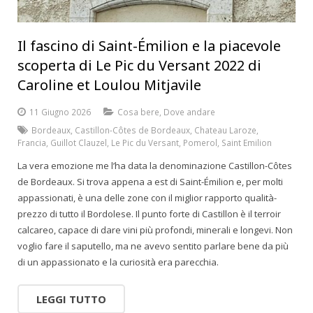
Il fascino di Saint-Émilion e la piacevole
scoperta di Le Pic du Versant 2022 di
Caroline et Loulou Mitjavile
11 Giugno 2026
Cosa bere
,
Dove andare
Bordeaux
,
Castillon-Côtes de Bordeaux
,
Chateau Laroze
,
Francia
,
Guillot Clauzel
,
Le Pic du Versant
,
Pomerol
,
Saint Emilion
La vera emozione me l’ha data la denominazione Castillon-Côtes
de Bordeaux. Si trova appena a est di Saint-Émilion e, per molti
appassionati, è una delle zone con il miglior rapporto qualità-
prezzo di tutto il Bordolese. Il punto forte di Castillon è il terroir
calcareo, capace di dare vini più profondi, minerali e longevi. Non
voglio fare il saputello, ma ne avevo sentito parlare bene da più
di un appassionato e la curiosità era parecchia.
LEGGI TUTTO