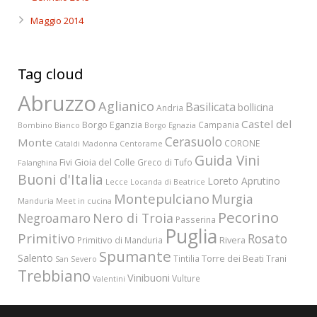
Maggio 2014
Tag cloud
Abruzzo
Aglianico
Basilicata
bollicina
Andria
Castel del
Borgo Eganzia
Campania
Bombino Bianco
Borgo Egnazia
Cerasuolo
Monte
CORONE
Cataldi Madonna
Centorame
Guida Vini
Fivi
Gioia del Colle
Greco di Tufo
Falanghina
Buoni d'Italia
Loreto Aprutino
Lecce
Locanda di Beatrice
Montepulciano
Murgia
Manduria
Meet in cucina
Pecorino
Nero di Troia
Negroamaro
Passerina
Puglia
Primitivo
Rosato
Rivera
Primitivo di Manduria
Spumante
Salento
Torre dei Beati
Tintilia
Trani
San Severo
Trebbiano
Vinibuoni
Vulture
Valentini