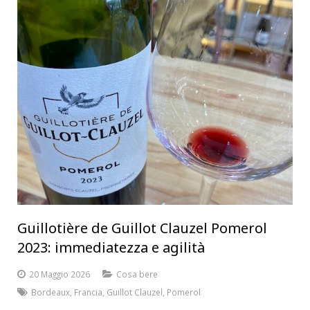
Guillotière de Guillot Clauzel Pomerol
2023: immediatezza e agilità
20 Maggio 2026
Cosa bere
Bordeaux
,
Francia
,
Guillot Clauzel
,
Pomerol