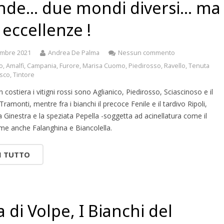
ende… due mondi diversi… ma
 eccellenze !
embre 2021
Andrea De Palma
Nessun commento
co
,
Amalfi
,
Campania
,
Furore
,
Marisa Cuomo
,
Piedirosso
,
Ravello
,
Tenuta
esco
,
Tintore
n costiera i vitigni rossi sono Aglianico, Piedirosso, Sciascinoso e il
Tramonti, mentre fra i bianchi il precoce Fenile e il tardivo Ripoli,
a Ginestra e la speziata Pepella -soggetta ad acinellatura come il
ome anche Falanghina e Biancolella.
I TUTTO
 di Volpe, I Bianchi del