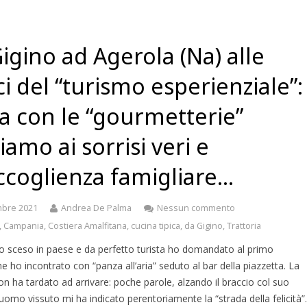
igino ad Agerola (Na) alle
ci del “turismo esperienziale”:
a con le “gourmetterie”
iamo ai sorrisi veri e
accoglienza famigliare…
mbre 2021
Andrea De Palma
Nessun commento
,
Campania
,
Costiera Amalfitana
,
cucina tipica
,
da Gigino
,
Trattoria
o sceso in paese e da perfetto turista ho domandato al primo
e ho incontrato con “panza all’aria” seduto al bar della piazzetta. La
on ha tardato ad arrivare: poche parole, alzando il braccio col suo
uomo vissuto mi ha indicato perentoriamente la “strada della felicità”