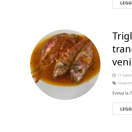
LEGG
Trig
tran
veni
11 Sett
Guazze
Evviva la T
LEGG