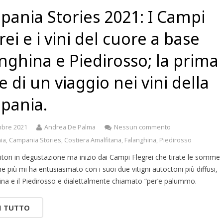
ania Stories 2021: I Campi
rei e i vini del cuore a base
nghina e Piedirosso; la prima
e di un viaggio nei vini della
pania.
mbre 2021
Andrea De Palma
Nessun commento
ia
,
Campania Stories
,
Costiera Amalfitana
,
Falanghina
,
Piedirosso
rritori in degustazione ma inizio dai Campi Flegrei che tirate le somme
he più mi ha entusiasmato con i suoi due vitigni autoctoni più diffusi,
ina e il Piedirosso e dialettalmente chiamato “per’e palummo.
I TUTTO