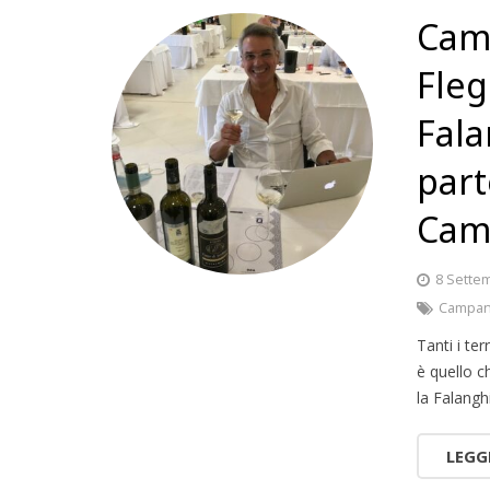
Camp
Fleg
Fala
part
Cam
8 Sette
Campan
Tanti i te
è quello c
la Falangh
LEGG