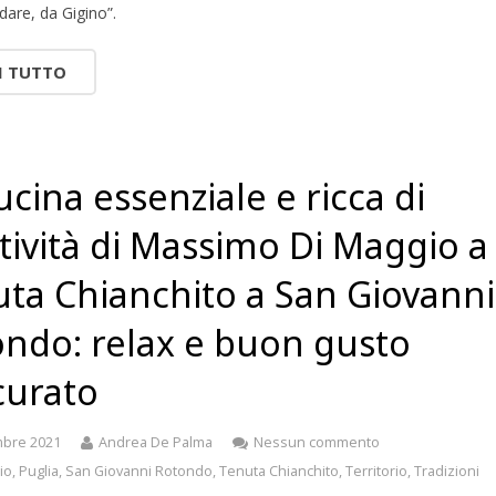
ndare, da Gigino”.
I TUTTO
ucina essenziale e ricca di
tività di Massimo Di Maggio a
ta Chianchito a San Giovanni
ndo: relax e buon gusto
curato
mbre 2021
Andrea De Palma
Nessun commento
io
,
Puglia
,
San Giovanni Rotondo
,
Tenuta Chianchito
,
Territorio
,
Tradizioni