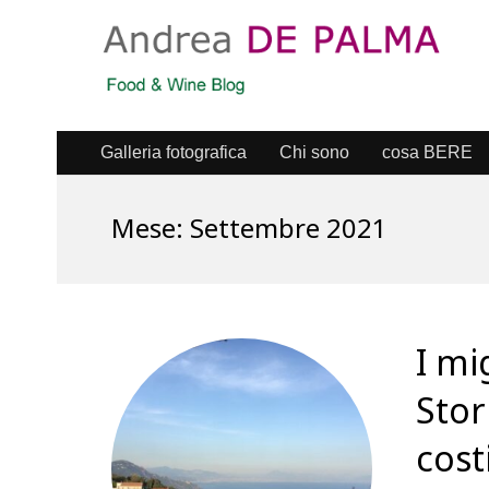
Galleria fotografica
Chi sono
cosa BERE
Mese:
Settembre 2021
I mi
Stor
cost