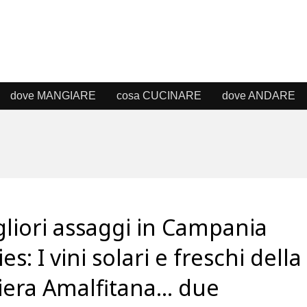
dove MANGIARE
cosa CUCINARE
dove ANDARE
gliori assaggi in Campania
ies: I vini solari e freschi della
iera Amalfitana… due