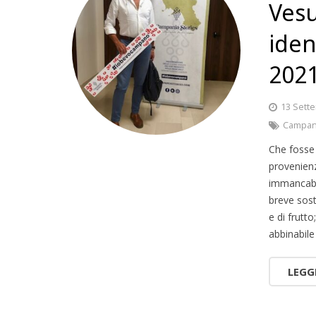
Vesu
iden
202
13 Sett
Campan
Che fosse u
provenienz
immancabi
breve sost
e di frutt
abbinabile
LEGG