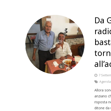
Da G
radi
bast
torn
all’
7 Sette
Agerola
Allora son
anziano ch
risposta n
ditone da 