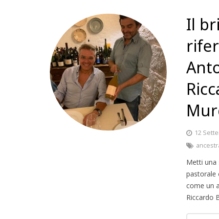
Il b
rife
Anto
Ricc
Murg
12 Sett
ancestr
Metti una 
pastorale 
come un an
Riccardo B