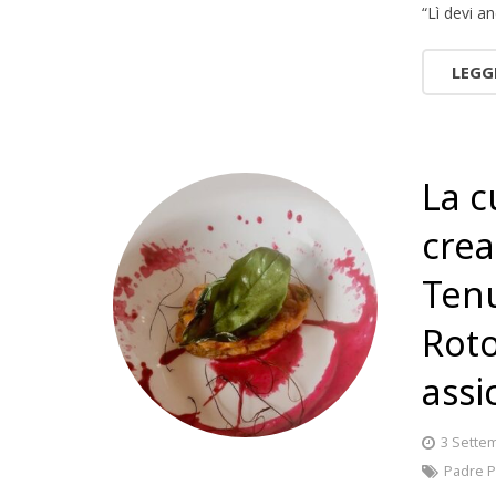
“Lì devi a
LEGG
La c
crea
Tenu
Roto
assi
3 Sette
Padre P