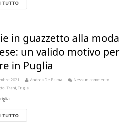
I TUTTO
lie in guazzetto alla moda
ese: un valido motivo per
re in Puglia
embre 2021
Andrea De Palma
Nessun commento
tto
,
Trani
,
Triglia
riglia
I TUTTO