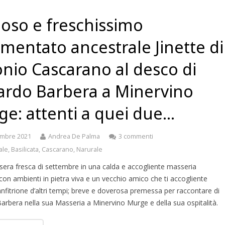
rioso e freschissimo
rmentato ancestrale Jinette di
nio Cascarano al desco di
ardo Barbera a Minervino
e: attenti a quei due…
embre 2021
Andrea De Palma
3 commenti
ale
,
Basilicata
,
Cascarano
,
Narurale
sera fresca di settembre in una calda e accogliente masseria
con ambienti in pietra viva e un vecchio amico che ti accogliente
fitrione d’altri tempi; breve e doverosa premessa per raccontare di
arbera nella sua Masseria a Minervino Murge e della sua ospitalità.