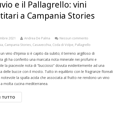
vio e il Pallagrello: vini
titari a Campania Stories
1
embre 2021
Andrea De Palma
Nessun commento
ia
,
Campania Stories
,
Casavecchia
,
Coda di Volpe
,
Pallagrello
n vino d’Irpinia si è capito da subito; il terreno argilloso di
a gli ha conferito una marcata nota minerale nei profumi e
le la piacevole nota di “buccioso” dovuta evidentemente ad una
a delle bucce con il mosto. Tutto in equilibrio con le fragranze floreali
o; notevole la spalla acida che associata al frutto ne rendono un vino
 a molta cucina mediterranea.
I TUTTO