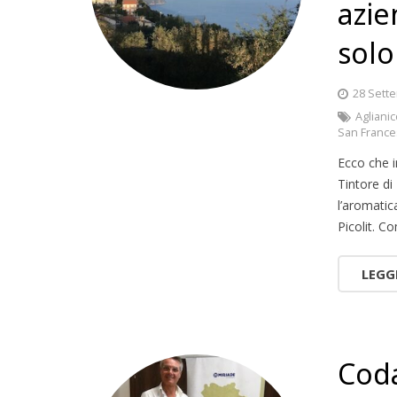
azi
solo
28 Sett
Agliani
San Franc
Ecco che i
Tintore di 
l’aromatic
Picolit. C
LEGG
Coda