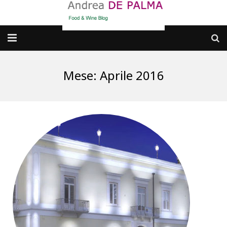
Galleria fotografica
Mese:
Aprile 2016
Chi sono
cosa BERE
dove MANGIARE
cosa CUCINARE
dove ANDARE
Punti di vista e approfondimenti
Contatti