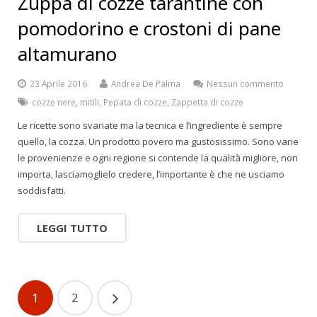
Zuppa di cozze tarantine con
pomodorino e crostoni di pane
altamurano
23 Aprile 2016
Andrea De Palma
Nessun commento
cozze nere
,
mitili
,
Pepata di cozze
,
Zappetta di cozze
Le ricette sono svariate ma la tecnica e l’ingrediente è sempre
quello, la cozza. Un prodotto povero ma gustosissimo. Sono varie
le provenienze e ogni regione si contende la qualità migliore, non
importa, lasciamoglielo credere, l’importante è che ne usciamo
soddisfatti.
LEGGI TUTTO
1
2