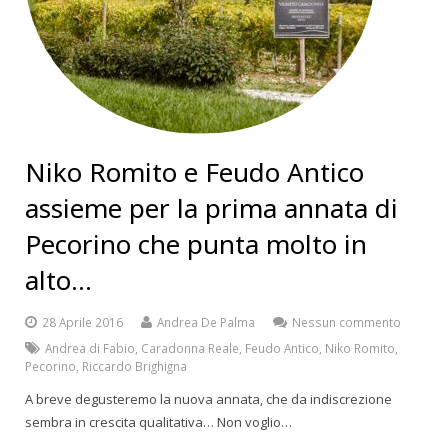
Niko Romito e Feudo Antico
assieme per la prima annata di
Pecorino che punta molto in
alto…
28 Aprile 2016
Andrea De Palma
Nessun commento
Andrea di Fabio
,
Caradonna Reale
,
Feudo Antico
,
Niko Romito
,
Pecorino
,
Riccardo Brighigna
A breve degusteremo la nuova annata, che da indiscrezione
sembra in crescita qualitativa… Non voglio…