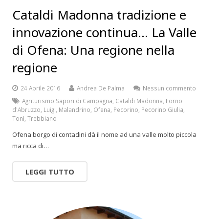
Cataldi Madonna tradizione e
innovazione continua… La Valle
di Ofena: Una regione nella
regione
24 Aprile 2016
Andrea De Palma
Nessun commento
Agriturismo Sapori di Campagna
,
Cataldi Madonna
,
Forno
d'Abruzzo
,
Luigi
,
Malandrino
,
Ofena
,
Pecorino
,
Pecorino Giulia
,
Tonì
,
Trebbiano
Ofena borgo di contadini dà il nome ad una valle molto piccola
ma ricca di…
LEGGI TUTTO