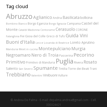
Tag cloud
Abruzzo
Aglianico
Basilicata
bollicina
Andria
Castel del
Borgo Eganzia
Campania
Bombino Bianco
Borgo Egnazia
Cerasuolo
Monte
CORONE
Cataldi Madonna
Centorame
Guida Vini
Fivi
Gioia del Colle
Greco di Tufo
Falanghina
Buoni d'Italia
Loreto Aprutino
Lecce
Locanda di Beatrice
Montepulciano
Murgia
Manduria
Meet in cucina
Pecorino
Nero di Troia
Negroamaro
Passerina
Puglia
Primitivo
Rosato
Rivera
Primitivo di Manduria
Spumante
Salento
Torre dei Beati
Tintilia
Trani
San Severo
Trebbiano
Vinibuoni
Vulture
Valentini
© Andrea De Palma - E-mail: depalma.andrea@gmail.com - Cell.
330324421