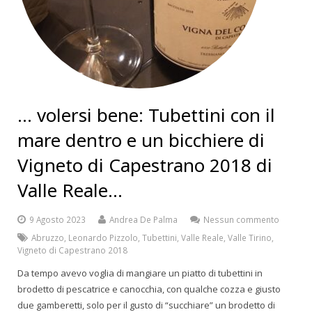
… volersi bene: Tubettini con il
mare dentro e un bicchiere di
Vigneto di Capestrano 2018 di
Valle Reale…
9 Agosto 2023
Andrea De Palma
Nessun commento
Abruzzo
,
Leonardo Pizzolo
,
Tubettini
,
Valle Reale
,
Valle Tirino
,
Vigneto di Capestrano 2018
Da tempo avevo voglia di mangiare un piatto di tubettini in
brodetto di pescatrice e canocchia, con qualche cozza e giusto
due gamberetti, solo per il gusto di “succhiare” un brodetto di