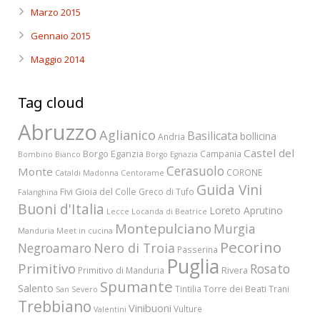
Marzo 2015
Gennaio 2015
Maggio 2014
Tag cloud
Abruzzo
Aglianico
Basilicata
bollicina
Andria
Castel del
Borgo Eganzia
Campania
Bombino Bianco
Borgo Egnazia
Cerasuolo
Monte
CORONE
Cataldi Madonna
Centorame
Guida Vini
Fivi
Gioia del Colle
Greco di Tufo
Falanghina
Buoni d'Italia
Loreto Aprutino
Lecce
Locanda di Beatrice
Montepulciano
Murgia
Manduria
Meet in cucina
Pecorino
Nero di Troia
Negroamaro
Passerina
Puglia
Primitivo
Rosato
Rivera
Primitivo di Manduria
Spumante
Salento
Torre dei Beati
Tintilia
Trani
San Severo
Trebbiano
Vinibuoni
Vulture
Valentini