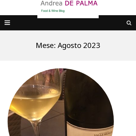
Galleria fotografica
Mese:
Agosto 2023
Chi sono
cosa BERE
dove MANGIARE
cosa CUCINARE
dove ANDARE
Punti di vista e approfondimenti
Contatti