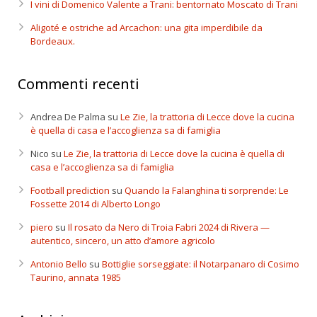
I vini di Domenico Valente a Trani: bentornato Moscato di Trani
Aligoté e ostriche ad Arcachon: una gita imperdibile da
Bordeaux.
Commenti recenti
Andrea De Palma
su
Le Zie, la trattoria di Lecce dove la cucina
è quella di casa e l’accoglienza sa di famiglia
Nico
su
Le Zie, la trattoria di Lecce dove la cucina è quella di
casa e l’accoglienza sa di famiglia
Football prediction
su
Quando la Falanghina ti sorprende: Le
Fossette 2014 di Alberto Longo
piero
su
Il rosato da Nero di Troia Fabri 2024 di Rivera —
autentico, sincero, un atto d’amore agricolo
Antonio Bello
su
Bottiglie sorseggiate: il Notarpanaro di Cosimo
Taurino, annata 1985