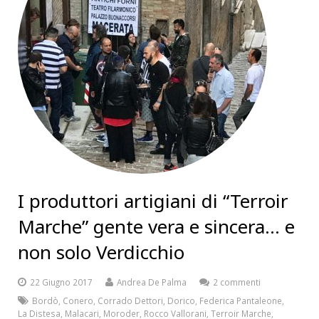
I produttori artigiani di “Terroir
Marche” gente vera e sincera… e
non solo Verdicchio
22 Giugno 2017
Andrea De Palma
2 commenti
Bordò
,
Conero
,
Corrado Dettori
,
Dorico
,
Federica Pantaleone
,
La Distesa
,
Malacari
,
Moroder
,
Rocco Vallorani
,
Terroir Marche
,