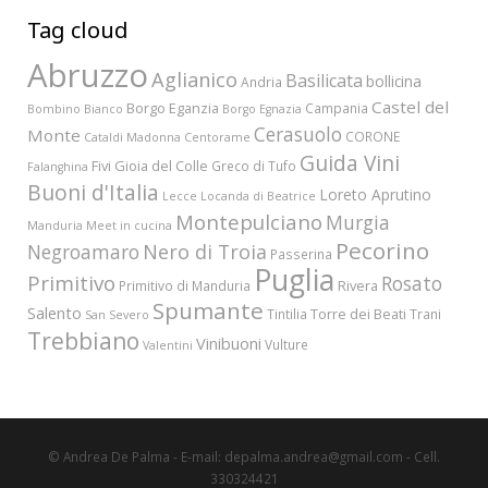
Tag cloud
Abruzzo
Aglianico
Basilicata
bollicina
Andria
Castel del
Borgo Eganzia
Campania
Bombino Bianco
Borgo Egnazia
Cerasuolo
Monte
CORONE
Cataldi Madonna
Centorame
Guida Vini
Fivi
Gioia del Colle
Greco di Tufo
Falanghina
Buoni d'Italia
Loreto Aprutino
Lecce
Locanda di Beatrice
Montepulciano
Murgia
Manduria
Meet in cucina
Pecorino
Nero di Troia
Negroamaro
Passerina
Puglia
Primitivo
Rosato
Rivera
Primitivo di Manduria
Spumante
Salento
Torre dei Beati
Tintilia
Trani
San Severo
Trebbiano
Vinibuoni
Vulture
Valentini
© Andrea De Palma - E-mail: depalma.andrea@gmail.com - Cell.
330324421