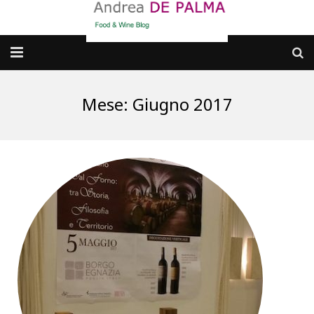
Galleria fotografica
Mese:
Giugno 2017
Chi sono
cosa BERE
dove MANGIARE
cosa CUCINARE
dove ANDARE
Punti di vista e approfondimenti
Contatti