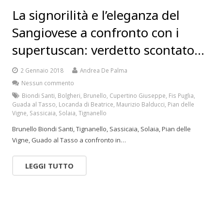
La signorilità e l’eleganza del
Sangiovese a confronto con i
supertuscan: verdetto scontato…
2 Gennaio 2018
Andrea De Palma
Nessun commento
Biondi Santi
,
Bolgheri
,
Brunello
,
Cupertino Giuseppe
,
Fis Puglia
,
Guada al Tasso
,
Locanda di Beatrice
,
Maurizio Balducci
,
Pian delle
Vigne
,
Sassicaia
,
Solaia
,
Tignanello
Brunello Biondi Santi, Tignanello, Sassicaia, Solaia, Pian delle
Vigne, Guado al Tasso a confronto in…
LEGGI TUTTO