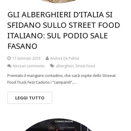
GLI ALBERGHIERI D’ITALIA SI
SFIDANO SULLO STREET FOOD
ITALIANO: SUL PODIO SALE
FASANO
17 Gennaio 2018
Andrea De Palma
Nessun commento
alberghieri
,
Street Food
Premiato il mangiare contadino, che sarà ospite dello Streeat
Food Truck Fest Cadono i “campanili”,…
LEGGI TUTTO