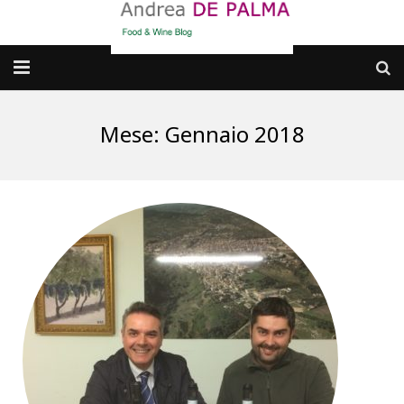
Galleria fotografica
Mese:
Gennaio 2018
Chi sono
cosa BERE
dove MANGIARE
cosa CUCINARE
dove ANDARE
Punti di vista e approfondimenti
Contatti