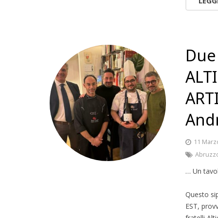
LEGG
Due 
ALTI
ARTI
Andr
11 Marz
Abruzz
… Un tavol
Questo sip
EST, provv
fratelli Alti