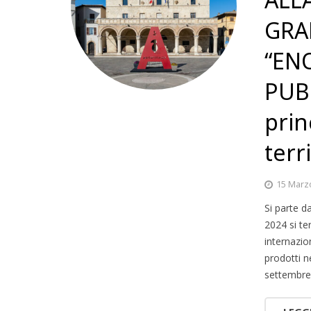
GRA
“EN
PUB
prin
terr
15 Marz
Si parte da
2024 si te
internazio
prodotti n
settembre 