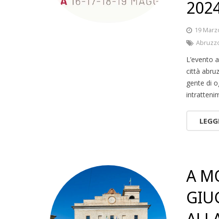
202
19 Marz
Abruzz
L’evento a
città abru
gente di o
intratteni
LEGG
A M
GIU
ALL