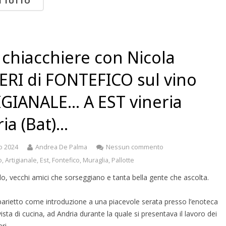
I TUTTO
chiacchiere con Nicola
ERI di FONTEFICO sul vino
GIANALE… A EST vineria
ia (Bat)…
o 2024
Andrea De Palma
Nessun commento
o
,
Artigianale
,
Est
,
Fontefico
,
Muraglia
,
Pallotte
o, vecchi amici che sorseggiano e tanta bella gente che ascolta.
arietto come introduzione a una piacevole serata presso l’enoteca
ista di cucina, ad Andria durante la quale si presentava il lavoro dei
eri.