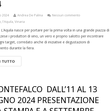
4
o 2024
Andrea De Palma
Nessun commento
o
,
l'Aquila
,
Vinaria
 L’Aquila nasce per portare per la prima volta in una grande piazza di
zzese i produttori di vino, un vero e proprio salotto per incontrare
gni target, corredato anche di iniziative e degustazioni di
mento durante la fiera.
I TUTTO
ONTEFALCO DALL’11 AL 13
GNO 2024 PRESENTAZIONE
A STAMPA E A SETTEMBRE