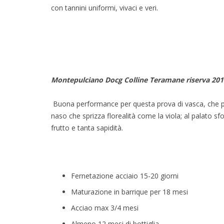
con tannini uniformi, vivaci e veri.
Montepulciano Docg Colline Teramane riserva 201
Buona performance per questa prova di vasca, che pr
naso che sprizza florealità come la viola; al palato sfo
frutto e tanta sapidità.
Fernetazione acciaio 15-20 giorni
Maturazione in barrique per 18 mesi
Acciao max 3/4 mesi
Almeno 12 mesi di bottiglia