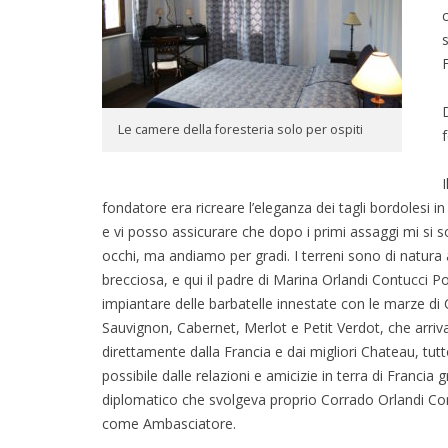
c
D
Le camere della foresteria solo per ospiti
fondatore era ricreare l’eleganza dei tagli bordolesi in
e vi posso assicurare che dopo i primi assaggi mi si s
occhi, ma andiamo per gradi. I terreni sono di natura 
brecciosa, e qui il padre di Marina Orlandi Contucci P
impiantare delle barbatelle innestate con le marze di
Sauvignon, Cabernet, Merlot e Petit Verdot, che arri
direttamente dalla Francia e dai migliori Chateau, tut
possibile dalle relazioni e amicizie in terra di Francia g
diplomatico che svolgeva proprio Corrado Orlandi C
come Ambasciatore.