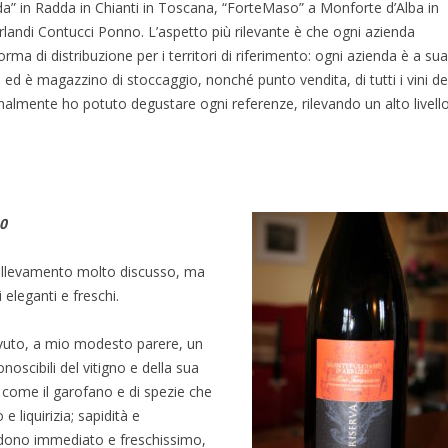
da” in Radda in Chianti in Toscana, “ForteMaso” a Monforte d’Alba in
landi Contucci Ponno. L’aspetto più rilevante è che ogni azienda
rma di distribuzione per i territori di riferimento: ogni azienda è a sua
e ed è magazzino di stoccaggio, nonché punto vendita, di tutti i vini de
almente ho potuto degustare ogni referenze, rilevando un alto livell
0
i allevamento molto discusso, ma
i eleganti e freschi.
avuto, a mio modesto parere, un
noscibili del vitigno e della sua
i, come il garofano e di spezie che
e liquirizia; sapidità e
ndono immediato e freschissimo,