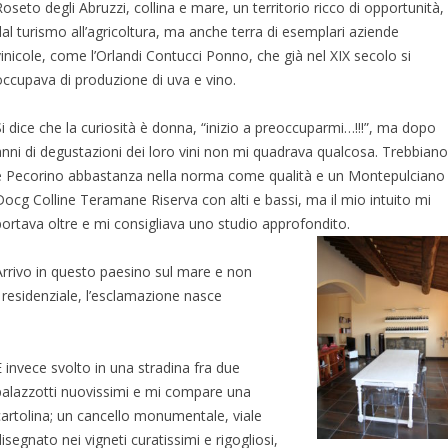
Roseto degli Abruzzi, collina e mare, un territorio ricco di opportunità,
dal turismo all’agricoltura, ma anche terra di esemplari aziende
vinicole, come l’Orlandi Contucci Ponno, che già nel XIX secolo si
occupava di produzione di uva e vino.
Si dice che la curiosità è donna, “inizio a preoccuparmi…!!!”, ma dopo
anni di degustazioni dei loro vini non mi quadrava qualcosa. Trebbiano
e Pecorino abbastanza nella norma come qualità e un Montepulciano
Docg Colline Teramane Riserva con alti e bassi, ma il mio intuito mi
portava oltre e mi consigliava uno studio approfondito.
Arrivo in questo paesino sul mare e non
 residenziale, l’esclamazione nasce
E invece svolto in una stradina fra due
palazzotti nuovissimi e mi compare una
cartolina; un cancello monumentale, viale
disegnato nei vigneti curatissimi e rigogliosi,