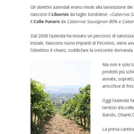
Gli obiettivi aziendali erano mirati alla lavorazione de
nascono il
Liburnio
da taglio bordolese –
Cabernet S
il
Colle
Funaro
da
Cabernet Sauvignon 80% e Caber
Dal 2008 l’azienda ha iniziato un percorso di valoriz
iniziale. Nascono nuovi impianti di Pecorino, viene a
l’obiettivo è chiaro, soddisfare la crescente domanda
Ma non è solo la
prodotti più sch
annate, sopratt
arricchiva di fr
Oggi l’azienda f
territori d’eccel
Barolo, Chianti 
La prima cantina