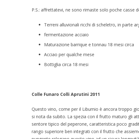
P.S.: affrettatevi, ne sono rimaste solo poche casse 
Terreni alluvionali ricchi di scheletro, in parte ar
fermentazione acciaio
Maturazione barrique e tonnau 18 mesi circa
Acciao per qualche mese
Bottiglia circa 18 mesi
Colle Funaro Colli Aprutini 2011
Questo vino, come per il Liburnio è ancora troppo gi
si nota da subito. La spezia con il frutto maturo gli a
sentore tipico del peperone, caratteristica poco gradita
rango superiore ben integrati con il frutto che assieme 
pungente relegano questo vino ad un sicura longevità