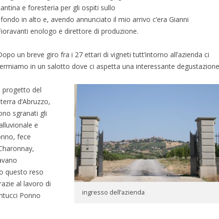
antina e foresteria per gli ospiti sullo
sfondo in alto e, avendo annunciato il mio arrivo c’era Gianni
Fioravanti enologo e direttore di produzione.
opo un breve giro fra i 27 ettari di vigneti tutt’intorno all’azienda ci
fermiamo in un salotto dove ci aspetta una interessante degustazione
Il progetto del
 terra d’Abruzzo,
ono sgranati gli
alluvionale e
onno, fece
 Charonnay,
vavano
to questo reso
razie al lavoro di
ingresso dell’azienda
ontucci Ponno