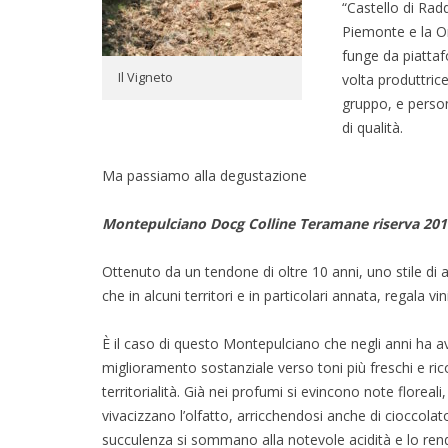
“Castello di Rad
Piemonte e la Or
funge da piattafo
Il Vigneto
volta produttric
gruppo, e person
di qualità.
Ma passiamo alla degustazione
Montepulciano Docg Colline Teramane riserva 201
Ottenuto da un tendone di oltre 10 anni, uno stile d
che in alcuni territori e in particolari annata, regala vin
È il caso di questo Montepulciano che negli anni ha 
miglioramento sostanziale verso toni più freschi e rico
territorialità. Già nei profumi si evincono note floreal
vivacizzano l’olfatto, arricchendosi anche di cioccolato 
succulenza si sommano alla notevole acidità e lo re