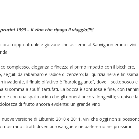
prutini 1999 – il vino che ripaga il viaggio!!!!!
cora troppo attuale e giovane che assieme al Sauvignon erano i vini
enda.
poco complesso, eleganza e finezza al primo impatto con il bicchiere,
, seguiti da rabarbaro e radice di zenzero; la liquirizia nera è finissima
n invadente, il finale olfattivo è “baroleggiante”, dove il sottobosco e
ima si somma a sbuffi tartufati. La bocca è sontuosa e fine, con tannin
imo e con una spalla acida che gli donerà ancora longevità; stupisce la
 dolcezza di frutto ancora evidente: un grande vino .
nuove versione di Liburnio 2010 e 2011, vini che oggi non si posson
à mostrano i tratti di veri purosangue e ne parleremo nei prossimi