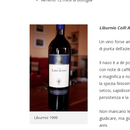
Liburnio Colli A
Un vino forse an
di punta dell’azi
Il naso è a dir 
con note di caffè
e magnifica e no
la spezia finiss
setosi, sapidiss
persistenza e la
Non mancano le 
Liburnio 1999
giudicare, ma gi
anni.