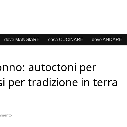
dove MANGIARE
cosa CUCINARE
dove ANDARE
onno: autoctoni per
i per tradizione in terra
mmento