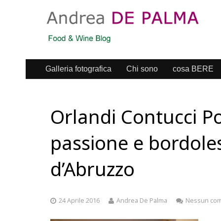
Galleria fotografica
Chi sono
cosa BERE
Orlandi Contucci P
passione e bordoles
d’Abruzzo
24 Aprile 2016
Andrea De Palma
Nessun co