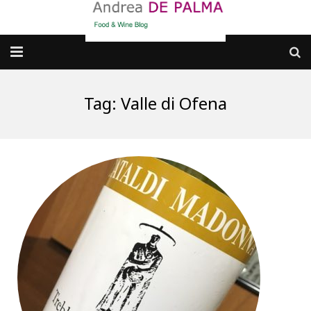
Galleria fotografica
Tag:
Valle di Ofena
Chi sono
cosa BERE
dove MANGIARE
cosa CUCINARE
dove ANDARE
Punti di vista e approfondimenti
Contatti