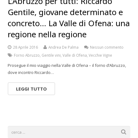
L’Abruzzo per tutti: Riccardo
Gentile, giovane determinato e
concreto… La Valle di Ofena: una
regione nella regione
28 Aprile 2016
Andrea De Palma
Nessun commento
Forno Abruzzo
,
Gentile vini
,
Valle di Ofena
,
Vecchie Vigne
Prosegue il mio viaggio nella Valle di Ofena – il forno d’Abruzzo,
dove incontro Riccardo…
LEGGI TUTTO