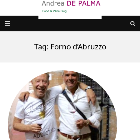
Galleria fotografica
Tag:
Forno d’Abruzzo
Chi sono
cosa BERE
dove MANGIARE
cosa CUCINARE
dove ANDARE
Punti di vista e approfondimenti
Contatti