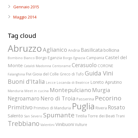
Gennaio 2015
Maggio 2014
Tag cloud
Abruzzo
Aglianico
Basilicata
bollicina
Andria
Castel del
Borgo Eganzia
Campania
Bombino Bianco
Borgo Egnazia
Cerasuolo
Monte
CORONE
Cataldi Madonna
Centorame
Guida Vini
Fivi
Gioia del Colle
Greco di Tufo
Falanghina
Buoni d'Italia
Loreto Aprutino
Lecce
Locanda di Beatrice
Montepulciano
Murgia
Manduria
Meet in cucina
Pecorino
Nero di Troia
Negroamaro
Passerina
Puglia
Primitivo
Rosato
Rivera
Primitivo di Manduria
Spumante
Salento
Torre dei Beati
Tintilia
Trani
San Severo
Trebbiano
Vinibuoni
Vulture
Valentini