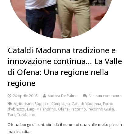
Cataldi Madonna tradizione e
innovazione continua… La Valle
di Ofena: Una regione nella
regione
24 Aprile 2016
Andrea De Palma
Nessun commento
Agriturismo Sapori di Campagna
,
Cataldi Madonna
,
Forno
d'Abruzzo
,
Luigi
,
Malandrino
,
Ofena
,
Pecorino
,
Pecorino Giulia
,
Tonì
,
Trebbiano
Ofena borgo di contadini dà il nome ad una valle molto piccola
ma ricca di…