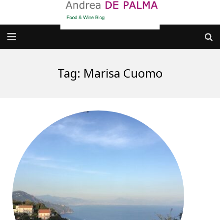
Galleria fotografica
Tag:
Marisa Cuomo
Chi sono
cosa BERE
dove MANGIARE
cosa CUCINARE
dove ANDARE
Punti di vista e approfondimenti
Contatti