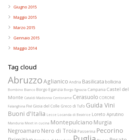
Giugno 2015
Maggio 2015
Marzo 2015
Gennaio 2015
Maggio 2014
Tag cloud
Abruzzo
Aglianico
Basilicata
bollicina
Andria
Castel del
Borgo Eganzia
Campania
Bombino Bianco
Borgo Egnazia
Cerasuolo
Monte
CORONE
Cataldi Madonna
Centorame
Guida Vini
Fivi
Gioia del Colle
Greco di Tufo
Falanghina
Buoni d'Italia
Loreto Aprutino
Lecce
Locanda di Beatrice
Montepulciano
Murgia
Manduria
Meet in cucina
Pecorino
Nero di Troia
Negroamaro
Passerina
Puglia
Primitivo
Rosato