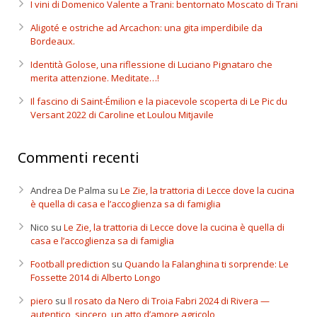
I vini di Domenico Valente a Trani: bentornato Moscato di Trani
Aligoté e ostriche ad Arcachon: una gita imperdibile da
Bordeaux.
Identità Golose, una riflessione di Luciano Pignataro che
merita attenzione. Meditate…!
Il fascino di Saint-Émilion e la piacevole scoperta di Le Pic du
Versant 2022 di Caroline et Loulou Mitjavile
Commenti recenti
Andrea De Palma
su
Le Zie, la trattoria di Lecce dove la cucina
è quella di casa e l’accoglienza sa di famiglia
Nico
su
Le Zie, la trattoria di Lecce dove la cucina è quella di
casa e l’accoglienza sa di famiglia
Football prediction
su
Quando la Falanghina ti sorprende: Le
Fossette 2014 di Alberto Longo
piero
su
Il rosato da Nero di Troia Fabri 2024 di Rivera —
autentico, sincero, un atto d’amore agricolo