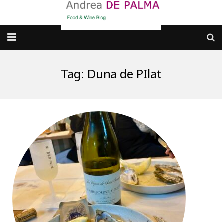
Galleria fotografica
Tag:
Duna de PIlat
Chi sono
cosa BERE
dove MANGIARE
cosa CUCINARE
dove ANDARE
Punti di vista e approfondimenti
Contatti