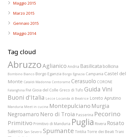
Maggio 2015
Marzo 2015
Gennaio 2015
Maggio 2014
Tag cloud
Abruzzo
Aglianico
Basilicata
bollicina
Andria
Castel del
Borgo Eganzia
Campania
Bombino Bianco
Borgo Egnazia
Cerasuolo
Monte
CORONE
Cataldi Madonna
Centorame
Guida Vini
Fivi
Gioia del Colle
Greco di Tufo
Falanghina
Buoni d'Italia
Loreto Aprutino
Lecce
Locanda di Beatrice
Montepulciano
Murgia
Manduria
Meet in cucina
Pecorino
Nero di Troia
Negroamaro
Passerina
Puglia
Primitivo
Rosato
Rivera
Primitivo di Manduria
Spumante
Salento
Torre dei Beati
Tintilia
Trani
San Severo