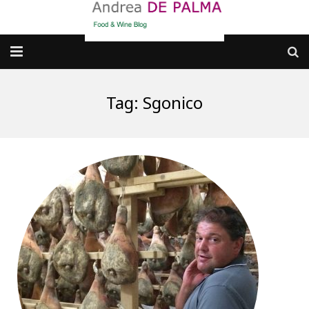
Galleria fotografica
Tag:
Sgonico
Chi sono
cosa BERE
dove MANGIARE
cosa CUCINARE
dove ANDARE
Punti di vista e approfondimenti
Contatti