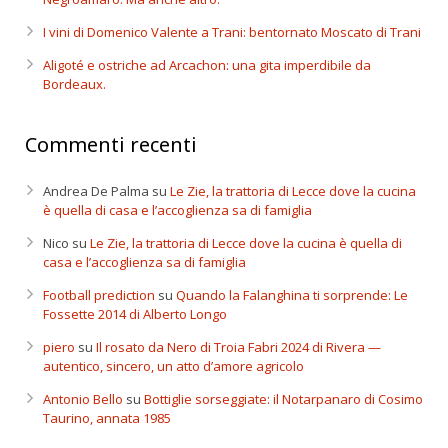
I vini di Domenico Valente a Trani: bentornato Moscato di Trani
Aligoté e ostriche ad Arcachon: una gita imperdibile da
Bordeaux.
Commenti recenti
Andrea De Palma
su
Le Zie, la trattoria di Lecce dove la cucina
è quella di casa e l’accoglienza sa di famiglia
Nico
su
Le Zie, la trattoria di Lecce dove la cucina è quella di
casa e l’accoglienza sa di famiglia
Football prediction
su
Quando la Falanghina ti sorprende: Le
Fossette 2014 di Alberto Longo
piero
su
Il rosato da Nero di Troia Fabri 2024 di Rivera —
autentico, sincero, un atto d’amore agricolo
Antonio Bello
su
Bottiglie sorseggiate: il Notarpanaro di Cosimo
Taurino, annata 1985