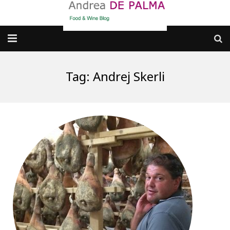
Galleria fotografica
Tag:
Andrej Skerli
Chi sono
cosa BERE
dove MANGIARE
cosa CUCINARE
dove ANDARE
Punti di vista e approfondimenti
Contatti