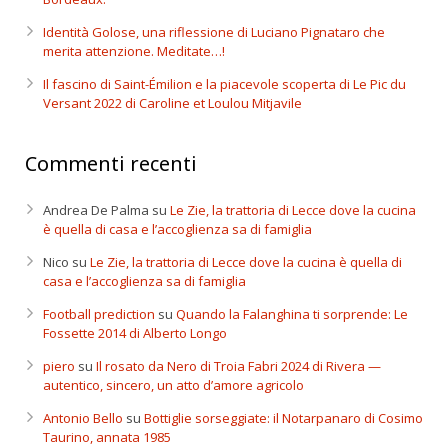
Identità Golose, una riflessione di Luciano Pignataro che
merita attenzione. Meditate…!
Il fascino di Saint-Émilion e la piacevole scoperta di Le Pic du
Versant 2022 di Caroline et Loulou Mitjavile
Commenti recenti
Andrea De Palma
su
Le Zie, la trattoria di Lecce dove la cucina
è quella di casa e l’accoglienza sa di famiglia
Nico
su
Le Zie, la trattoria di Lecce dove la cucina è quella di
casa e l’accoglienza sa di famiglia
Football prediction
su
Quando la Falanghina ti sorprende: Le
Fossette 2014 di Alberto Longo
piero
su
Il rosato da Nero di Troia Fabri 2024 di Rivera —
autentico, sincero, un atto d’amore agricolo
Antonio Bello
su
Bottiglie sorseggiate: il Notarpanaro di Cosimo
Taurino, annata 1985