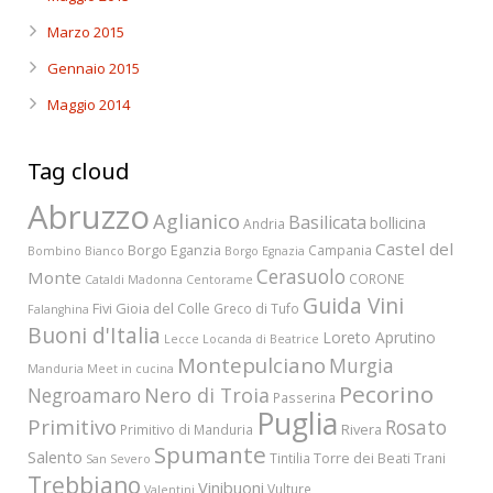
Marzo 2015
Gennaio 2015
Maggio 2014
Tag cloud
Abruzzo
Aglianico
Basilicata
bollicina
Andria
Castel del
Borgo Eganzia
Campania
Bombino Bianco
Borgo Egnazia
Cerasuolo
Monte
CORONE
Cataldi Madonna
Centorame
Guida Vini
Fivi
Gioia del Colle
Greco di Tufo
Falanghina
Buoni d'Italia
Loreto Aprutino
Lecce
Locanda di Beatrice
Montepulciano
Murgia
Manduria
Meet in cucina
Pecorino
Nero di Troia
Negroamaro
Passerina
Puglia
Primitivo
Rosato
Rivera
Primitivo di Manduria
Spumante
Salento
Torre dei Beati
Tintilia
Trani
San Severo
Trebbiano
Vinibuoni
Vulture
Valentini