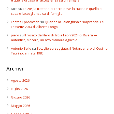
è quella di casa e l’accoglienza sa di famiglia
Nico
su
Le Zie, la trattoria di Lecce dove la cucina è quella di
casa e l’accoglienza sa di famiglia
Football prediction
su
Quando la Falanghina ti sorprende: Le
Fossette 2014 di Alberto Longo
piero
su
Il rosato da Nero di Troia Fabri 2024 di Rivera —
autentico, sincero, un atto d’amore agricolo
Antonio Bello
su
Bottiglie sorseggiate: il Notarpanaro di Cosimo
Taurino, annata 1985
Archivi
Agosto 2026
Luglio 2026
Giugno 2026
Maggio 2026
Gennaio 2026