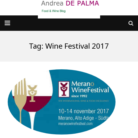
Galleria fotografica
Tag:
Wine Festival 2017
Chi sono
cosa BERE
dove MANGIARE
cosa CUCINARE
dove ANDARE
Punti di vista e approfondimenti
Contatti