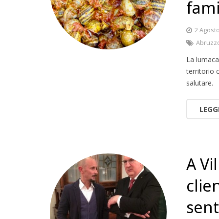
fami
2 Agost
Abruzz
La lumaca 
territorio
salutare.
LEGG
A Vi
clie
sent