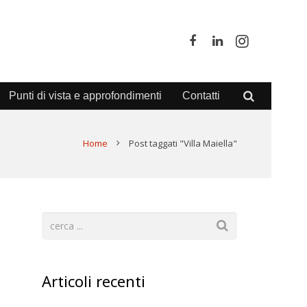
Punti di vista e approfondimenti
Contatti
Home
Post taggati "Villa Maiella"
Articoli recenti