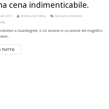
na cena indimenticabile.
raio 2017
Andrea De Palma
Nessun commento
iella
 volentieri a Guardiagrele, e ciò avviene in occasione del magnifico
 Meet…
I TUTTO