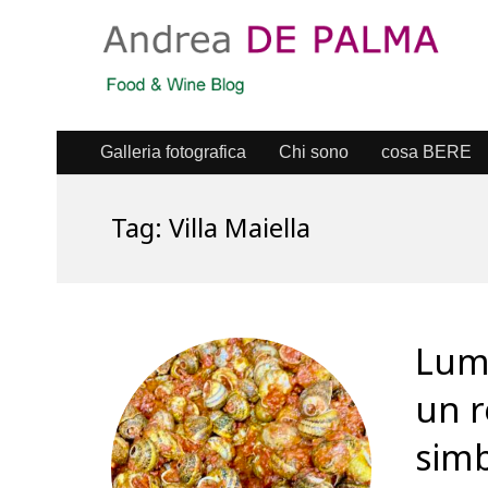
Galleria fotografica
Chi sono
cosa BERE
Tag:
Villa Maiella
Luma
un r
simb