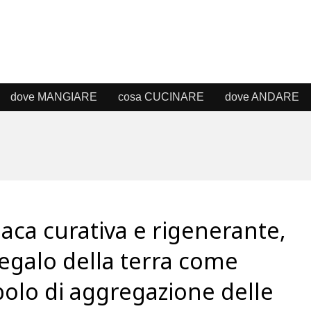
dove MANGIARE
cosa CUCINARE
dove ANDARE
ca curativa e rigenerante,
egalo della terra come
olo di aggregazione delle