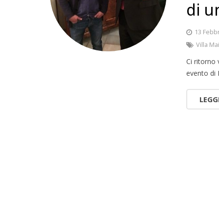
di u
13 Febb
Villa Ma
Ci ritorno
evento di
LEGG