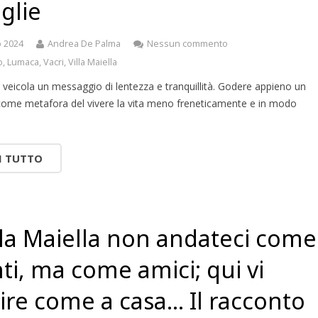
glie
o 2024
Andrea De Palma
Nessun commento
o
,
Lumaca
,
Vacri
,
Villa Maiella
veicola un messaggio di lentezza e tranquillità. Godere appieno un
 come metafora del vivere la vita meno freneticamente e in modo
I TUTTO
lla Maiella non andateci come
nti, ma come amici; qui vi
ire come a casa… Il racconto