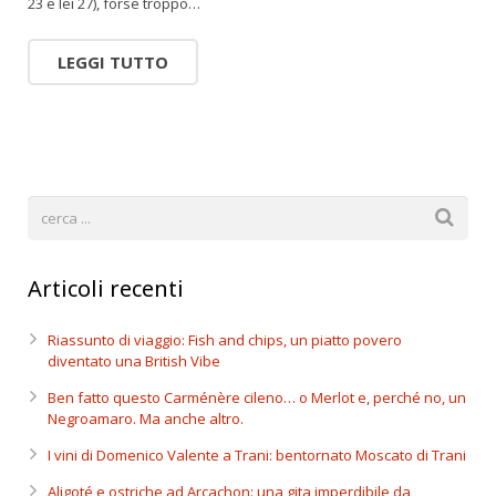
23 e lei 27), forse troppo…
LEGGI TUTTO
Articoli recenti
Riassunto di viaggio: Fish and chips, un piatto povero
diventato una British Vibe
Ben fatto questo Carménère cileno… o Merlot e, perché no, un
Negroamaro. Ma anche altro.
I vini di Domenico Valente a Trani: bentornato Moscato di Trani
Aligoté e ostriche ad Arcachon: una gita imperdibile da