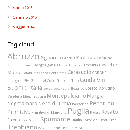
Marzo 2015
Gennaio 2015
Maggio 2014
Tag cloud
Abruzzo
Aglianico
Basilicata
bollicina
Andria
Castel del
Borgo Eganzia
Campania
Bombino Bianco
Borgo Egnazia
Cerasuolo
Monte
CORONE
Cataldi Madonna
Centorame
Guida Vini
Fivi
Gioia del Colle
Greco di Tufo
Falanghina
Buoni d'Italia
Loreto Aprutino
Lecce
Locanda di Beatrice
Montepulciano
Murgia
Manduria
Meet in cucina
Pecorino
Nero di Troia
Negroamaro
Passerina
Puglia
Primitivo
Rosato
Rivera
Primitivo di Manduria
Spumante
Salento
Torre dei Beati
Tintilia
Trani
San Severo
Trebbiano
Vinibuoni
Vulture
Valentini