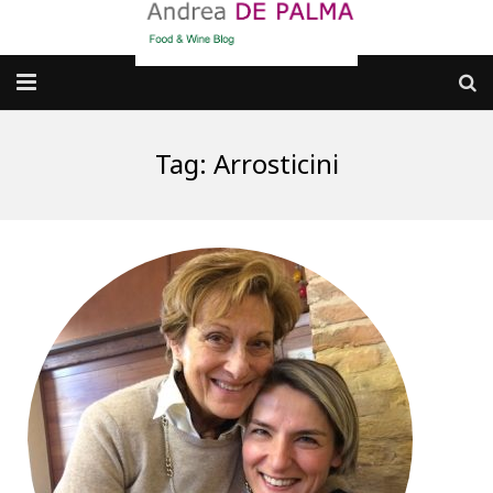
Galleria fotografica
Tag:
Arrosticini
Chi sono
cosa BERE
dove MANGIARE
cosa CUCINARE
dove ANDARE
Punti di vista e approfondimenti
Contatti