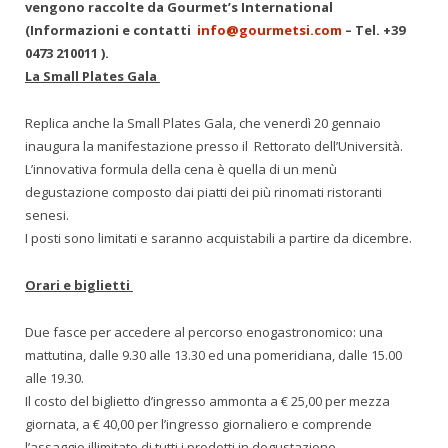
vengono raccolte da Gourmet’s International
(Informazioni e contatti
info@gourmetsi.com
– Tel. +39
0473 210011 ).
La Small Plates Gala
Replica anche la Small Plates Gala, che venerdì 20 gennaio
inaugura la manifestazione presso il Rettorato dell’Università.
L’innovativa formula della cena è quella di un menù
degustazione composto dai piatti dei più rinomati ristoranti
senesi.
I posti sono limitati e saranno acquistabili a partire da dicembre.
Orari e biglietti
Due fasce per accedere al percorso enogastronomico: una
mattutina, dalle 9.30 alle 13.30 ed una pomeridiana, dalle 15.00
alle 19.30.
Il costo del biglietto d’ingresso ammonta a € 25,00 per mezza
giornata, a € 40,00 per l’ingresso giornaliero e comprende
l’assaggio illimitato di tutti i prodotti in degustazione.