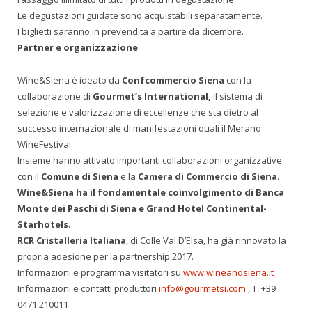
Le degustazioni guidate sono acquistabili separatamente.
I biglietti saranno in prevendita a partire da dicembre.
Partner e organizzazione
Wine&Siena è ideato da
Confcommercio Siena
con la
collaborazione di
Gourmet’s International,
il sistema di
selezione e valorizzazione di eccellenze che sta dietro al
successo internazionale di manifestazioni quali il Merano
WineFestival.
Insieme hanno attivato importanti collaborazioni organizzative
con il
Comune di Siena
e la
Camera di Commercio di Siena
.
Wine&Siena ha il fondamentale coinvolgimento di Banca
Monte dei Paschi di Siena e Grand Hotel Continental-
Starhotels
.
RCR Cristalleria Italiana
, di Colle Val D’Elsa, ha già rinnovato la
propria adesione per la partnership 2017.
Informazioni e programma visitatori su
www.wineandsiena.it
Informazioni e contatti produttori
info@gourmetsi.com
, T. +39
0471 210011