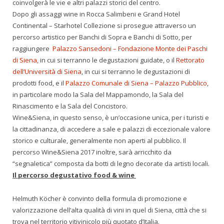
coinvolgerà le vie e altri palazzi storici del centro.
Dopo gli assaggi wine in Rocca Salimbeni e Grand Hotel
Continental – Starhotel Collezione si prosegue attraverso un
percorso artistico per Banchi di Sopra e Banchi di Sotto, per
raggiungere
Palazzo Sansedoni – Fondazione Monte dei Paschi
di Siena
, in cui si terranno le degustazioni guidate, o il
Rettorato
dell’Università di Siena
, in cui si terranno le degustazioni di
prodotti food, e il
Palazzo Comunale di Siena – Palazzo Pubblico
,
in particolare modo la Sala del Mappamondo, la Sala del
Rinascimento e la Sala del Concistoro.
Wine&Siena, in questo senso, è un’occasione unica, per i turisti e
la cittadinanza, di accedere a sale e palazzi di eccezionale valore
storico e culturale, generalmente non aperti al pubblico. Il
percorso Wine&Siena 2017 inoltre, sarà arricchito da
“segnaletica” composta da botti di legno decorate da artisti locali.
Il percorso degustativo food & wine
Helmuth Köcher è convinto della formula di promozione e
valorizzazione dell’alta qualità di vini in quel di Siena, città che si
trova nel territorio vitivinicolo più quotato d’Italia.