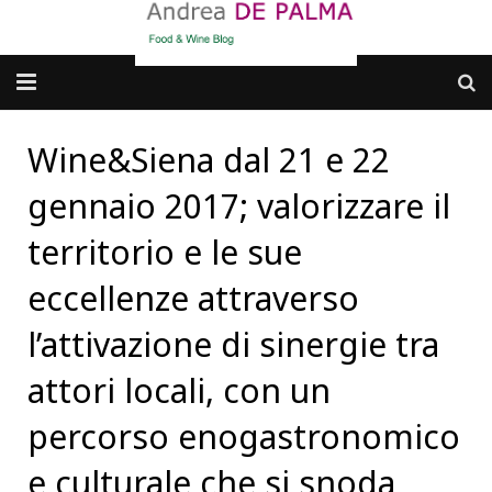
Galleria fotografica
Wine&Siena dal 21 e 22
Chi sono
gennaio 2017; valorizzare il
cosa BERE
territorio e le sue
eccellenze attraverso
dove MANGIARE
l’attivazione di sinergie tra
cosa CUCINARE
attori locali, con un
dove ANDARE
percorso enogastronomico
Punti di vista e approfondimenti
e culturale che si snoda
Contatti