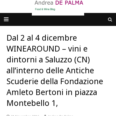
Galleria fotografica
Dal 2 al 4 dicembre
Chi sono
WINEAROUND – vini e
cosa BERE
dintorni a Saluzzo (CN)
all’interno delle Antiche
dove MANGIARE
Scuderie della Fondazione
cosa CUCINARE
Amleto Bertoni in piazza
dove ANDARE
Montebello 1,
Punti di vista e approfondimenti
Contatti