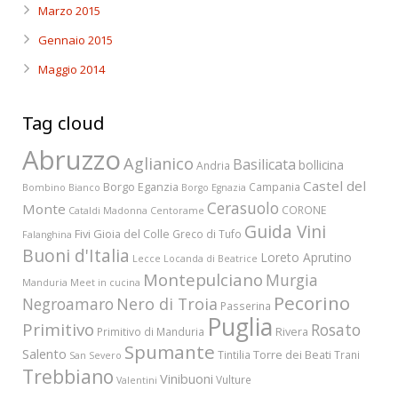
Marzo 2015
Gennaio 2015
Maggio 2014
Tag cloud
Abruzzo
Aglianico
Basilicata
bollicina
Andria
Castel del
Borgo Eganzia
Campania
Bombino Bianco
Borgo Egnazia
Cerasuolo
Monte
CORONE
Cataldi Madonna
Centorame
Guida Vini
Fivi
Gioia del Colle
Greco di Tufo
Falanghina
Buoni d'Italia
Loreto Aprutino
Lecce
Locanda di Beatrice
Montepulciano
Murgia
Manduria
Meet in cucina
Pecorino
Nero di Troia
Negroamaro
Passerina
Puglia
Primitivo
Rosato
Rivera
Primitivo di Manduria
Spumante
Salento
Torre dei Beati
Tintilia
Trani
San Severo
Trebbiano
Vinibuoni
Vulture
Valentini