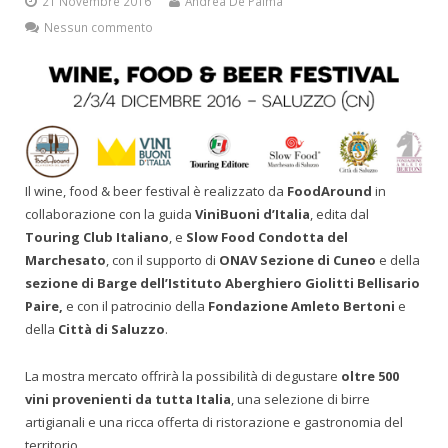
21 Novembre 2016
Andrea De Palma
Nessun commento
Il wine, food & beer festival è realizzato da
FoodAround
in
collaborazione con la guida
ViniBuoni d’Italia
, edita dal
Touring Club Italiano
, e
Slow Food Condotta del
Marchesato
, con il supporto di
ONAV Sezione di Cuneo
e della
sezione di Barge dell’Istituto Aberghiero Giolitti Bellisario
Paire,
e con il patrocinio della
Fondazione Amleto Bertoni
e
della
Città di Saluzzo
.
La mostra mercato offrirà la possibilità di degustare
oltre 500
vini provenienti da tutta Italia
, una selezione di birre
artigianali e una ricca offerta di ristorazione e gastronomia del
territorio.