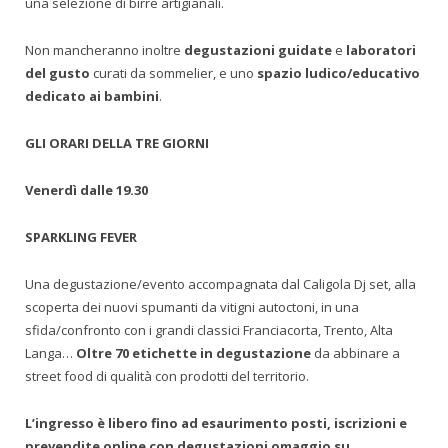
una selezione di birre artigianali.
Non mancheranno inoltre
degustazioni guidate
e
laboratori
del gusto
curati da sommelier, e uno
spazio ludico/educativo
dedicato ai bambini
.
GLI ORARI DELLA TRE GIORNI
Venerdì dalle 19.30
SPARKLING FEVER
Una degustazione/evento accompagnata dal Caligola Dj set, alla
scoperta dei nuovi spumanti da vitigni autoctoni, in una
sfida/confronto con i grandi classici Franciacorta, Trento, Alta
Langa…
Oltre 70 etichette in degustazione
da abbinare a
street food di qualità con prodotti del territorio.
L’ingresso è libero fino ad esaurimento posti, iscrizioni e
prevendite online con degustazioni omaggio su