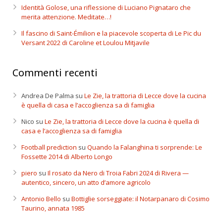
Identità Golose, una riflessione di Luciano Pignataro che
merita attenzione. Meditate…!
Il fascino di Saint-Émilion e la piacevole scoperta di Le Pic du
Versant 2022 di Caroline et Loulou Mitjavile
Commenti recenti
Andrea De Palma
su
Le Zie, la trattoria di Lecce dove la cucina
è quella di casa e l’accoglienza sa di famiglia
Nico
su
Le Zie, la trattoria di Lecce dove la cucina è quella di
casa e l’accoglienza sa di famiglia
Football prediction
su
Quando la Falanghina ti sorprende: Le
Fossette 2014 di Alberto Longo
piero
su
Il rosato da Nero di Troia Fabri 2024 di Rivera —
autentico, sincero, un atto d’amore agricolo
Antonio Bello
su
Bottiglie sorseggiate: il Notarpanaro di Cosimo
Taurino, annata 1985