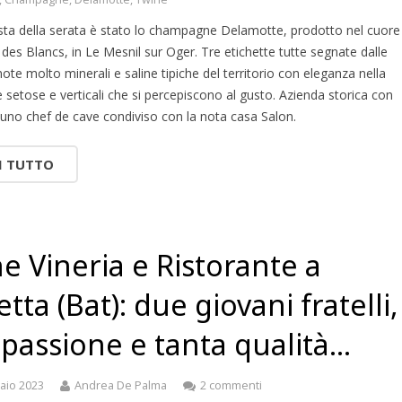
sta della serata è stato lo champagne Delamotte, prodotto nel cuore
 des Blancs, in Le Mesnil sur Oger. Tre etichette tutte segnate dalle
note molto minerali e saline tipiche del territorio con eleganza nella
e setose e verticali che si percepiscono al gusto. Azienda storica con
e uno chef de cave condiviso con la nota casa Salon.
I TUTTO
e Vineria e Ristorante a
etta (Bat): due giovani fratelli,
passione e tanta qualità…
aio 2023
Andrea De Palma
2 commenti