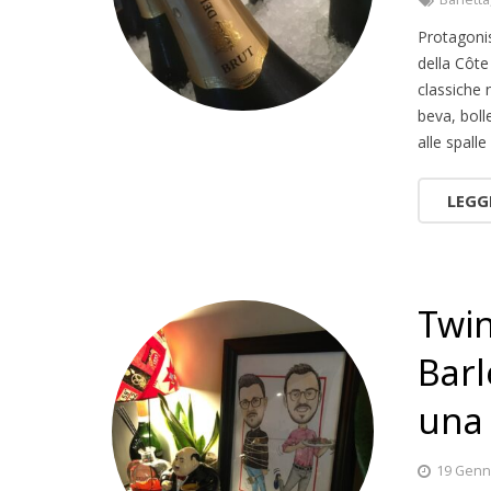
Protagoni
della Côte
classiche 
beva, boll
alle spall
LEGG
Twin
Barl
una 
19 Genn