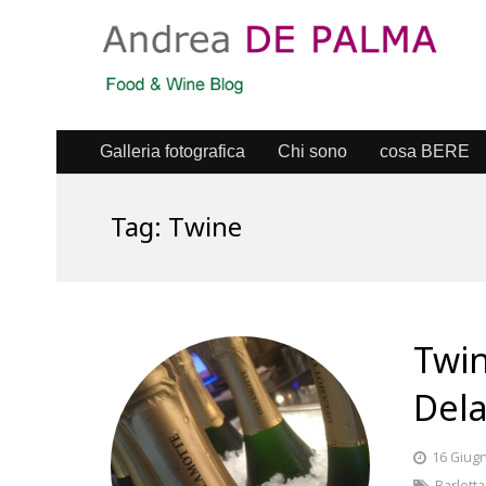
Galleria fotografica
Chi sono
cosa BERE
Tag:
Twine
Twin
Del
16 Giug
Barletta