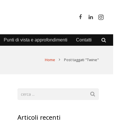
Punti di vista e approfondimenti
Contatti
Home
Post taggati "Twine"
Articoli recenti