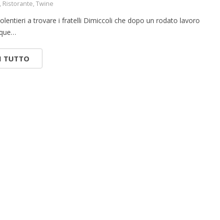
,
Ristorante
,
Twine
lentieri a trovare i fratelli Dimiccoli che dopo un rodato lavoro
nque…
I TUTTO