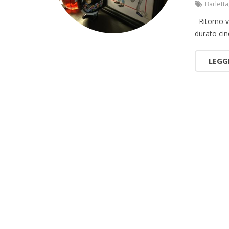
Barletta
Ritorno vo
durato ci
LEGG