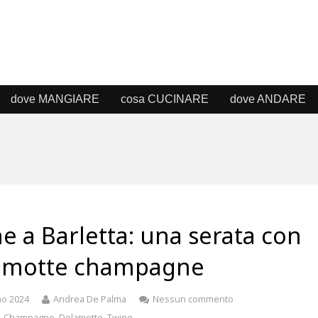
dove MANGIARE
cosa CUCINARE
dove ANDARE
e a Barletta: una serata con
amotte champagne
no 2024
Andrea De Palma
Nessun commento
,
Champagne
,
Delamotte
,
Twine