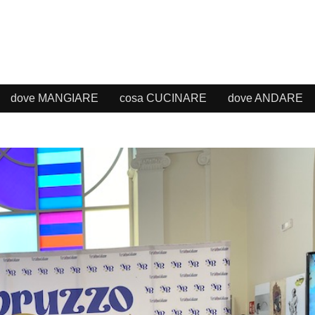
dove MANGIARE
cosa CUCINARE
dove ANDARE