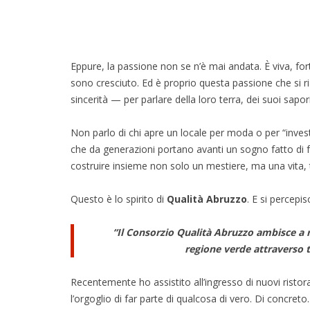
Eppure, la passione non se n’è mai andata. È viva, f
sono cresciuto. Ed è proprio questa passione che si ri
sincerità — per parlare della loro terra, dei suoi sapori
Non parlo di chi apre un locale per moda o per “investire
che da generazioni portano avanti un sogno fatto di fa
costruire insieme non solo un mestiere, ma una vita, tr
Questo è lo spirito di
Qualità Abruzzo
. E si percepi
“Il Consorzio Qualità Abruzzo ambisce a r
regione verde attraverso tu
Recentemente ho assistito all’ingresso di nuovi ristora
l’orgoglio di far parte di qualcosa di vero. Di concreto.