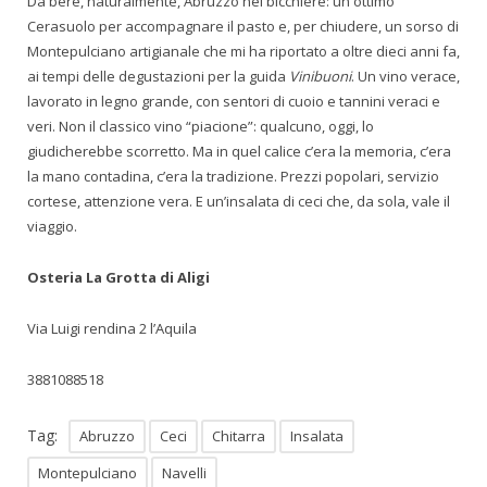
Da bere, naturalmente, Abruzzo nel bicchiere: un ottimo
Cerasuolo per accompagnare il pasto e, per chiudere, un sorso di
Montepulciano artigianale che mi ha riportato a oltre dieci anni fa,
ai tempi delle degustazioni per la guida
Vinibuoni
. Un vino verace,
lavorato in legno grande, con sentori di cuoio e tannini veraci e
veri. Non il classico vino “piacione”: qualcuno, oggi, lo
giudicherebbe scorretto. Ma in quel calice c’era la memoria, c’era
la mano contadina, c’era la tradizione. Prezzi popolari, servizio
cortese, attenzione vera. E un’insalata di ceci che, da sola, vale il
viaggio.
Osteria La Grotta di Aligi
Via Luigi rendina 2 l’Aquila
3881088518
Tag:
Abruzzo
Ceci
Chitarra
Insalata
Montepulciano
Navelli