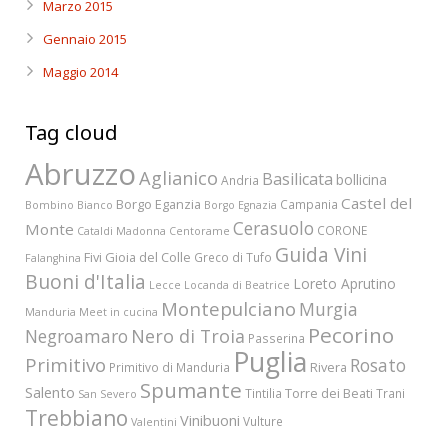
Marzo 2015
Gennaio 2015
Maggio 2014
Tag cloud
Abruzzo
Aglianico
Basilicata
bollicina
Andria
Castel del
Borgo Eganzia
Campania
Bombino Bianco
Borgo Egnazia
Cerasuolo
Monte
CORONE
Cataldi Madonna
Centorame
Guida Vini
Fivi
Gioia del Colle
Greco di Tufo
Falanghina
Buoni d'Italia
Loreto Aprutino
Lecce
Locanda di Beatrice
Montepulciano
Murgia
Manduria
Meet in cucina
Pecorino
Nero di Troia
Negroamaro
Passerina
Puglia
Primitivo
Rosato
Rivera
Primitivo di Manduria
Spumante
Salento
Torre dei Beati
Tintilia
Trani
San Severo
Trebbiano
Vinibuoni
Vulture
Valentini