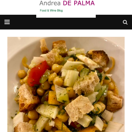
Galleria fotografica
Chi sono
cosa BERE
dove MANGIARE
cosa CUCINARE
dove ANDARE
Punti di vista e approfondimenti
Contatti