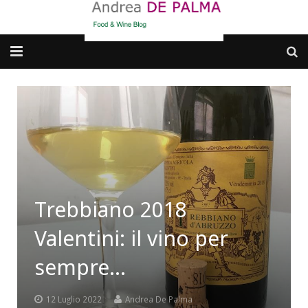
Galleria fotografica
Chi sono
cosa BERE
dove MANGIARE
Trebbiano 2018
cosa CUCINARE
Valentini: il vino per
dove ANDARE
sempre…
Punti di vista e approfondimenti
12 Luglio 2022
Andrea De Palma
Contatti