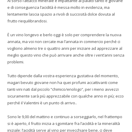
Al sorso l’attacco minerale è impattante al palato tanto è giovane
e di conseguenza l’acidità è messa molto in evidenza, ma
lentamente lascia spazio a rivoli di succosità dolce dovuta al
frutto riequilibrandosi.
È un vino longevo e berlo oggi è solo per comprendere la nuova
annata, ma voi non cercate mai l’annata in commercio perché ci
vogliono almeno tre o quattro anni per iniziare ad apprezzare al
meglio questo vino che può arrivare anche oltre i vent’anni senza
problemi.
Tutto dipende dalla vostra esperienza gustativa del momento,
magari bevuto giovane non ha quei profumi accattivanti come
tanti vini nati dal piccolo “chimico/enologo”, per i meno avvezzi
sicuramente sarà più apprezzabile con qualche anno in più; ecco
perché il Valentini è un punto di arrivo..
Sono le 9,00 del mattino e continuo a sorseggiarlo, nel frattempo
si è aperto, il frutto inizia a sgomitare fra l’acidità e la mineralità
iniziale: l’acidità serve al vino per invecchiare bene, ci deve