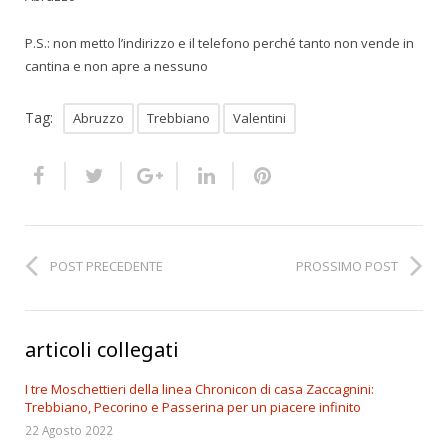
P.S.: non metto l’indirizzo e il telefono perché tanto non vende in
cantina e non apre a nessuno
Tag:
Abruzzo
Trebbiano
Valentini
POST PRECEDENTE
PROSSIMO POST
articoli collegati
I tre Moschettieri della linea Chronicon di casa Zaccagnini:
Trebbiano, Pecorino e Passerina per un piacere infinito
22 Agosto 2022