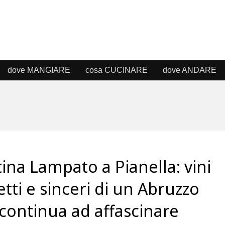
dove MANGIARE
cosa CUCINARE
dove ANDARE
ina Lampato a Pianella: vini
etti e sinceri di un Abruzzo
continua ad affascinare