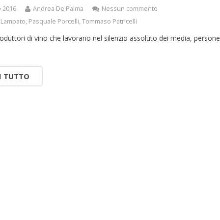
o 2016
Andrea De Palma
Nessun commento
 Lampato
,
Pasquale Porcelli
,
Tommaso Patricelli
oduttori di vino che lavorano nel silenzio assoluto dei media, person
I TUTTO