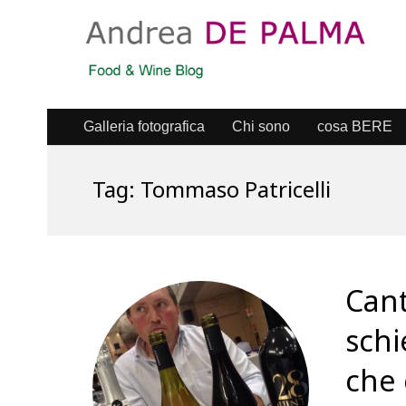
Galleria fotografica
Chi sono
cosa BERE
Tag:
Tommaso Patricelli
Cant
schi
che 