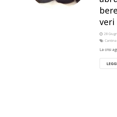
bere
veri
28 Giug
Cantina
La crisi a
LEGG