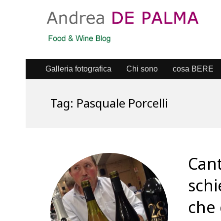
Galleria fotografica
Chi sono
cosa BERE
Tag:
Pasquale Porcelli
Cant
schi
che 