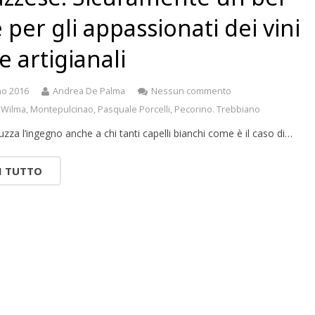
 per gli appassionati dei vini
 e artigianali
no 2016
Andrea De Palma
Nessun commento
 Wilma
,
Montepulcinao
,
Pasquale Porcelli
,
Pecorino. Trebbiano
guzza l’ingegno anche a chi tanti capelli bianchi come è il caso di…
I TUTTO