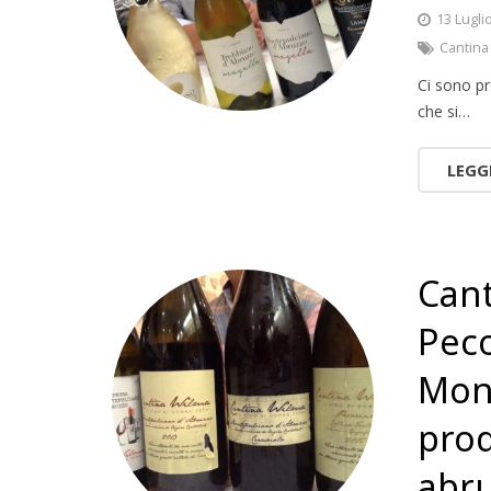
13 Lugli
Cantina
Ci sono pr
che si…
LEGG
Cant
Peco
Mont
prod
abru