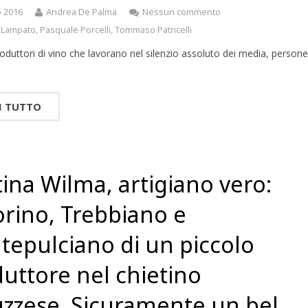
o 2016
Andrea De Palma
Nessun commento
 Lampato
,
Pasquale Porcelli
,
Tommaso Patricelli
oduttori di vino che lavorano nel silenzio assoluto dei media, person
I TUTTO
ina Wilma, artigiano vero:
rino, Trebbiano e
epulciano di un piccolo
uttore nel chietino
zzese. Sicuramente un bel