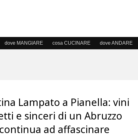
dove MANGIARE
cosa CUCINARE
dove ANDARE
ina Lampato a Pianella: vini
etti e sinceri di un Abruzzo
continua ad affascinare