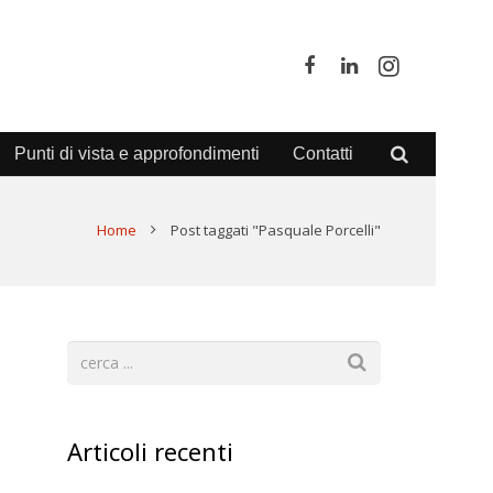
Punti di vista e approfondimenti
Contatti
Home
Post taggati "Pasquale Porcelli"
Articoli recenti