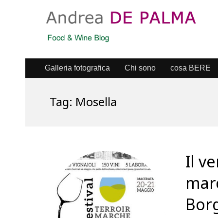
Galleria fotografica
Chi sono
cosa BERE
Tag:
Mosella
Il v
marc
Borg