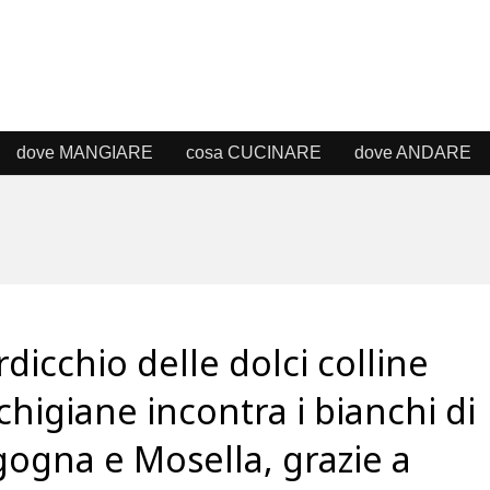
dove MANGIARE
cosa CUCINARE
dove ANDARE
erdicchio delle dolci colline
higiane incontra i bianchi di
ogna e Mosella, grazie a