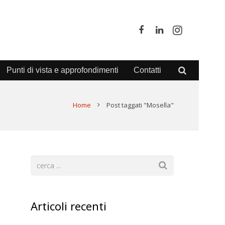
Punti di vista e approfondimenti
Contatti
Home
Post taggati "Mosella"
Articoli recenti