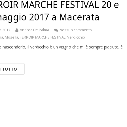
ROIR MARCHE FESTIVAL 20 e
maggio 2017 a Macerata
o 2017
Andrea De Palma
Nessun commento
na
,
Mosella
,
TERROIR MARCHE FESTIVAL
,
Verdicchio
nasconderlo, il verdicchio è un vitigno che mi è sempre piaciuto; è
I TUTTO