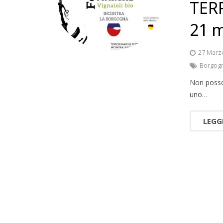
TER
21 
27 Marz
Borgog
Non posso 
uno…
LEGG