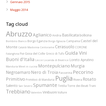
Gennaio 2015
Maggio 2014
Tag cloud
Abruzzo
Aglianico
Basilicata
bollicina
Andria
Castel del
Borgo Eganzia
Campania
Bombino Bianco
Borgo Egnazia
Cerasuolo
Monte
CORONE
Cataldi Madonna
Centorame
Guida Vini
Fivi
Gioia del Colle
Greco di Tufo
Falanghina
Buoni d'Italia
Loreto Aprutino
Lecce
Locanda di Beatrice
Montepulciano
Murgia
Manduria
Meet in cucina
Pecorino
Nero di Troia
Negroamaro
Passerina
Puglia
Primitivo
Rosato
Rivera
Primitivo di Manduria
Spumante
Salento
Torre dei Beati
Tintilia
Trani
San Severo
Trebbiano
Vinibuoni
Vulture
Valentini