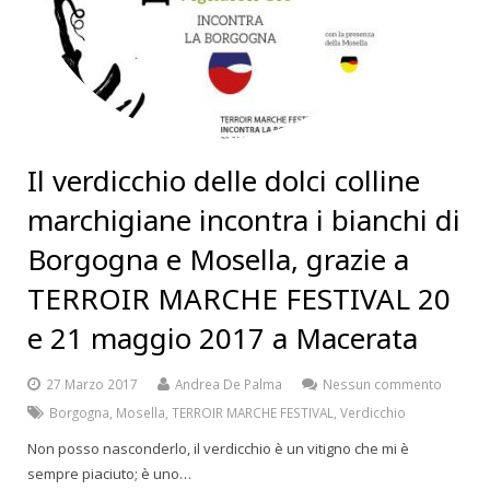
Il verdicchio delle dolci colline
marchigiane incontra i bianchi di
Borgogna e Mosella, grazie a
TERROIR MARCHE FESTIVAL 20
e 21 maggio 2017 a Macerata
27 Marzo 2017
Andrea De Palma
Nessun commento
Borgogna
,
Mosella
,
TERROIR MARCHE FESTIVAL
,
Verdicchio
Non posso nasconderlo, il verdicchio è un vitigno che mi è
sempre piaciuto; è uno…