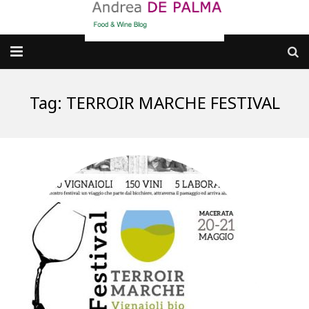
Galleria fotografica
Tag:
TERROIR MARCHE FESTIVAL
Chi sono
cosa BERE
dove MANGIARE
cosa CUCINARE
dove ANDARE
Punti di vista e approfondimenti
Contatti