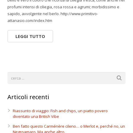
bello e vero il coloro che ricorda la ciliegia fresca, come anche nei
profumi intensi di ciliegia, rosa rossa e agrumi; morbidissimo e
sapido, avvolgente nel berlo. http://www.primitivo-
attanasio.com/index.htm
LEGGI TUTTO
Articoli recenti
Riassunto di viaggio: Fish and chips, un piatto povero
diventato una British Vibe
Ben fatto questo Carménère cileno… o Merlot e, perché no, un
Negroamaro. Ma anche altro.