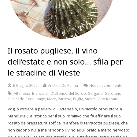
Il rosato pugliese, il vino
dell’estate e non solo… sfila per
le stradine di Vieste
6 Giugno 2022
Andrea De Palma
Nessun commento
Attanasio
,
Biancardi
,
D'alfonso del Sordo
,
Gargano
,
Garofano
,
Giancarlo Ceci
,
Longo
,
Mare
,
Partesa
,
Puglia
,
Vieste
,
Vino Rosato
Voglio iniziare a parlarvi di Attanasio, un piccolo produttore a
Manduria (Ta) storico per il suo Primitivo che fa affinare il suo
rosato da pressatura soffice in anfore di terracotta pugliese, che
non cedono nulla ma rendono il vino equilibrato e meno nervoso: