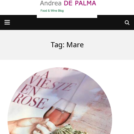
Galleria fotografica
Tag:
Mare
Chi sono
cosa BERE
dove MANGIARE
cosa CUCINARE
dove ANDARE
Punti di vista e approfondimenti
Contatti