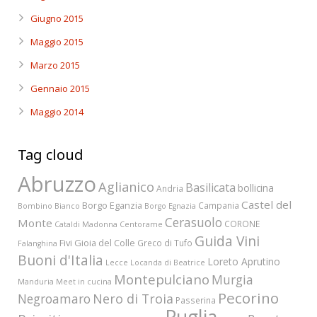
Giugno 2015
Maggio 2015
Marzo 2015
Gennaio 2015
Maggio 2014
Tag cloud
Abruzzo
Aglianico
Basilicata
bollicina
Andria
Castel del
Borgo Eganzia
Campania
Bombino Bianco
Borgo Egnazia
Cerasuolo
Monte
CORONE
Cataldi Madonna
Centorame
Guida Vini
Fivi
Gioia del Colle
Greco di Tufo
Falanghina
Buoni d'Italia
Loreto Aprutino
Lecce
Locanda di Beatrice
Montepulciano
Murgia
Manduria
Meet in cucina
Pecorino
Nero di Troia
Negroamaro
Passerina
Puglia