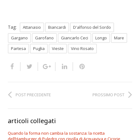
Tag:
Attanasio
Biancardi
D'alfonso del Sordo
Gargano
Garofano
Giancarlo Ceci
Longo
Mare
Partesa
Puglia
Vieste
Vino Rosato
POST PRECEDENTE
PROSSIMO POST
articoli collegati
Quando la forma non cambia la sostanza: la ricetta
dell’Hamburger di Puledro con cipolla di Acquaviva e Cicorie