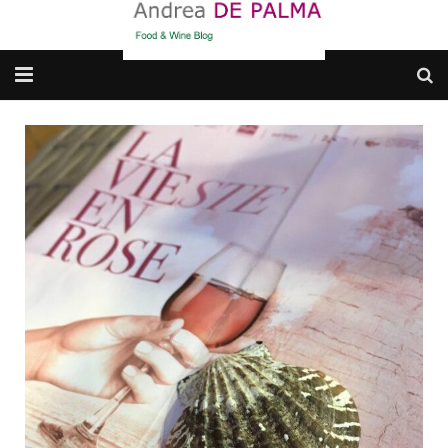
Galleria fotografica
Chi sono
cosa BERE
dove MANGIARE
cosa CUCINARE
dove ANDARE
Punti di vista e approfondimenti
Contatti