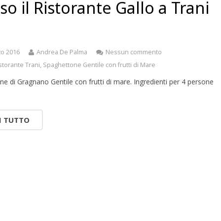
so il Ristorante Gallo a Trani
to 2016
Andrea De Palma
Nessun commento
storante Trani
,
Spaghettone Gentile con frutti di Mare
e di Gragnano Gentile con frutti di mare. Ingredienti per 4 persone
…
I TUTTO