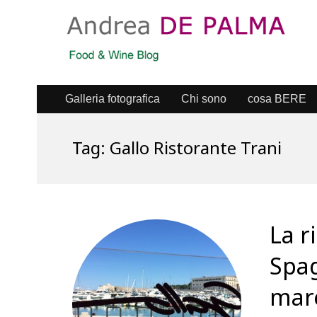
Galleria fotografica
Chi sono
cosa BERE
Tag:
Gallo Ristorante Trani
La r
Spag
mare