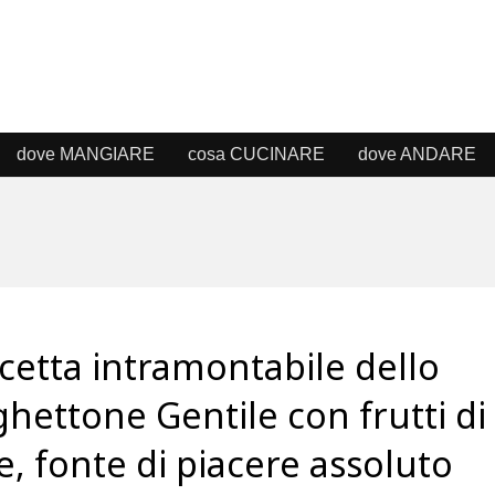
dove MANGIARE
cosa CUCINARE
dove ANDARE
icetta intramontabile dello
hettone Gentile con frutti di
, fonte di piacere assoluto