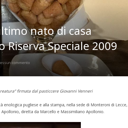
ultimo nato di casa
to Riserva Speciale 2009
essun commento
creatura”
firmata dal pasticcere Giovanni Venneri
tà enologica pugliese e alla stampa, nella sede di Monteroni di Lecce,
 Apollonio, diretta da Marcello e Massimiliano Apollonio.