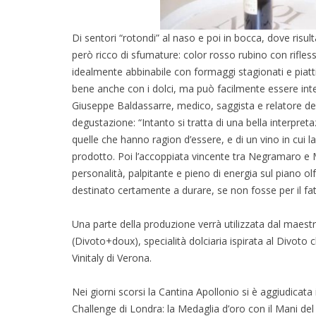
Di sentori “rotondi” al naso e poi in bocca, dove risu
però ricco di sfumature: color rosso rubino con riflessi 
idealmente abbinabile con formaggi stagionati e piatti
bene anche con i dolci, ma può facilmente essere inte
Giuseppe Baldassarre, medico, saggista e relatore del
degustazione: “Intanto si tratta di una bella interpr
quelle che hanno ragion d’essere, e di un vino in cui la
prodotto. Poi l’accoppiata vincente tra Negramaro e 
personalità, palpitante e pieno di energia sul piano o
destinato certamente a durare, se non fosse per il fat
Una parte della produzione verrà utilizzata dal maestro
(Divoto+doux), specialità dolciaria ispirata al Divot
Vinitaly di Verona.
Nei giorni scorsi la Cantina Apollonio si è aggiudicata 
Challenge di Londra: la Medaglia d’oro con il Mani del