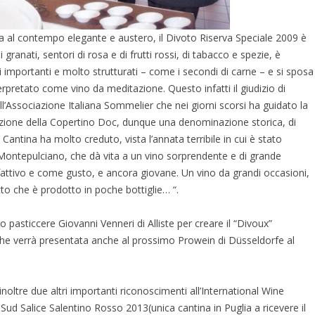
lta al contempo elegante e austero, il Divoto Riserva Speciale 2009 è
granati, sentori di rosa e di frutti rossi, di tabacco e spezie, è
 importanti e molto strutturati – come i secondi di carne – e si sposa
rpretato come vino da meditazione. Questo infatti il giudizio di
l’Associazione Italiana Sommelier che nei giorni scorsi ha guidato la
etazione della Copertino Doc, dunque una denominazione storica, di
 Cantina ha molto creduto, vista l’annata terribile in cui è stato
Montepulciano, che dà vita a un vino sorprendente e di grande
lfattivo e come gusto, e ancora giovane. Un vino da grandi occasioni,
to che è prodotto in poche bottiglie… “.
 pasticcere Giovanni Venneri di Alliste per creare il “Divoux”
o che verrà presentata anche al prossimo Prowein di Düsseldorfe al
inoltre due altri importanti riconoscimenti all’International Wine
 Sud Salice Salentino Rosso 2013(unica cantina in Puglia a ricevere il