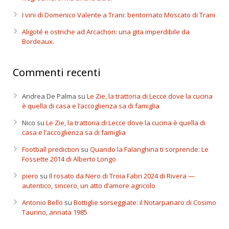
I vini di Domenico Valente a Trani: bentornato Moscato di Trani
Aligoté e ostriche ad Arcachon: una gita imperdibile da
Bordeaux.
Commenti recenti
Andrea De Palma
su
Le Zie, la trattoria di Lecce dove la cucina
è quella di casa e l’accoglienza sa di famiglia
Nico
su
Le Zie, la trattoria di Lecce dove la cucina è quella di
casa e l’accoglienza sa di famiglia
Football prediction
su
Quando la Falanghina ti sorprende: Le
Fossette 2014 di Alberto Longo
piero
su
Il rosato da Nero di Troia Fabri 2024 di Rivera —
autentico, sincero, un atto d’amore agricolo
Antonio Bello
su
Bottiglie sorseggiate: il Notarpanaro di Cosimo
Taurino, annata 1985