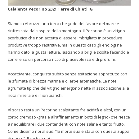
Calalenta Pecorino 2021 Terre di Chieti IGT
Siamo in Abruzzo una terra che gode del favore del mare e
rinfrescata dal sospiro della montagna. Il Pecorino è un vitigno
scorbutico che non accetta di essere imbrigliato in procedure
produttive troppo restrittive, ma in questo caso gli enologi ne
hanno dato la giusta lettura, lasciando a briglie sciolte facendole
correre su un percorso ricco di piacevolezza e di profumi.
Accattivante, conquista subito senza esitazione soprattutto con
le sfumate di brezza marina e di erbe aromatiche. Le note
agrumate tipiche del vitigno emergono nette in associazione alla
nota minerale e i fiori bianchi.
Al sorso resta un Pecorino scalpitante fra acidità e alcol, con un
corpo cremoso -grazie all’affinamento in botti di legno- che riesce
a riequilibrare i due contendenti con note saline e tanto frutto.
Come diciamo noi al sud: “la morte sua è stata con questa zuppa
di pesce”. Il resto è noia.