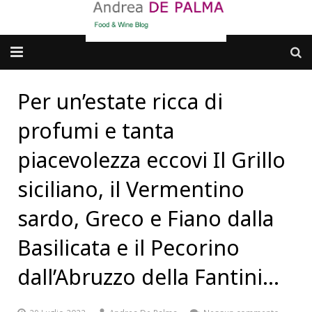
Galleria fotografica
Per un’estate ricca di
Chi sono
profumi e tanta
cosa BERE
piacevolezza eccovi Il Grillo
siciliano, il Vermentino
dove MANGIARE
sardo, Greco e Fiano dalla
cosa CUCINARE
Basilicata e il Pecorino
dove ANDARE
dall’Abruzzo della Fantini…
Punti di vista e approfondimenti
Contatti