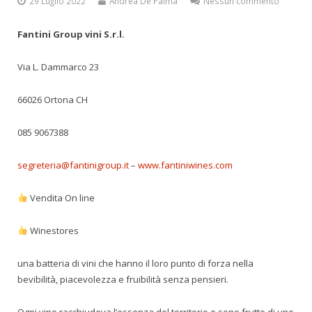
29 Luglio 2022
Andrea De Palma
Nessun commento
Fantini Group vini S.r.l.
Via L. Dammarco 23
66026 Ortona CH
085 9067388
segreteria@fantinigroup.it
–
www.fantiniwines.com
Vendita On line
Winestores
una batteria di vini che hanno il loro punto di forza nella
bevibilità, piacevolezza e fruibilità senza pensieri.