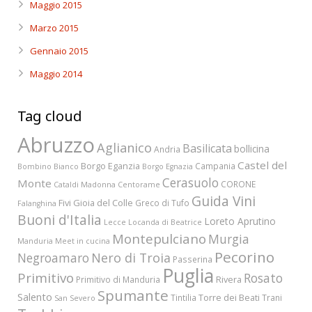
Maggio 2015
Marzo 2015
Gennaio 2015
Maggio 2014
Tag cloud
Abruzzo
Aglianico
Basilicata
bollicina
Andria
Castel del
Borgo Eganzia
Campania
Bombino Bianco
Borgo Egnazia
Cerasuolo
Monte
CORONE
Cataldi Madonna
Centorame
Guida Vini
Fivi
Gioia del Colle
Greco di Tufo
Falanghina
Buoni d'Italia
Loreto Aprutino
Lecce
Locanda di Beatrice
Montepulciano
Murgia
Manduria
Meet in cucina
Pecorino
Nero di Troia
Negroamaro
Passerina
Puglia
Primitivo
Rosato
Rivera
Primitivo di Manduria
Spumante
Salento
Torre dei Beati
Tintilia
Trani
San Severo