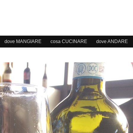
dove MANGIARE
cosa CUCINARE
dove ANDARE