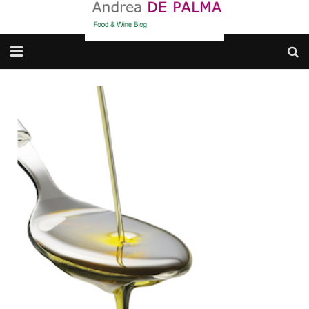
Galleria fotografica
Chi sono
cosa BERE
dove MANGIARE
cosa CUCINARE
dove ANDARE
Punti di vista e approfondimenti
Contatti