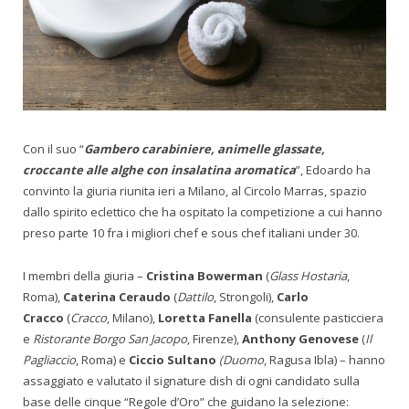
Con il suo “
Gambero carabiniere, animelle glassate,
croccante alle alghe con insalatina aromatica
”, Edoardo ha
convinto la giuria riunita ieri a Milano, al Circolo Marras, spazio
dallo spirito eclettico che ha ospitato la competizione a cui hanno
preso parte 10 fra i migliori chef e sous chef italiani under 30.
I membri della giuria –
Cristina Bowerman
(
Glass Hostaria
,
Roma),
Caterina Ceraudo
(
Dattilo
, Strongoli),
Carlo
Cracco
(
Cracco
, Milano),
Loretta Fanella
(consulente pasticciera
e
Ristorante Borgo San Jacopo
, Firenze),
Anthony Genovese
(
Il
Pagliaccio
, Roma) e
Ciccio Sultano
(Duomo
, Ragusa Ibla) – hanno
assaggiato e valutato il signature dish di ogni candidato sulla
base delle cinque “Regole d’Oro” che guidano la selezione: