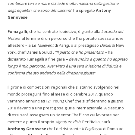
combinare terra e mare richiede molta maestria nella gestione
degli equilibri, che sono difficilissimi
” ha spiegato
Antony
Genovese.
Fumagalli,
che ha centrato l’obiettivo, è giunto alla
Locanda del
Notaio
al termine di un percorso che l’ha portato spesso anche
all’estero – a
Le Taillevent
di Parigi, o al prestigioso
Daniel
di New
York, chef Daniel Boulud
. “
Il piatto che ho presentato
–
ha
dichiarato Fumagalli a fine gara
–
deve molto a quanto ho appreso
lungo il mio percorso.
Aver vinto è una vera iniezione di fiducia e
conferma che sto andando nella direzione giusta
”
Il girone di competizioni regionali che si stanno svolgendo nel
mondo proseguirà fino al mese di dicembre 2017, quando
verranno annunciati i 21 Young Chef che si sfideranno a giugno
2018 davanti a una prestigiosa giuria internazionale. A ciascuno
di essi sarà assegnato un “Mentor Chef” con cui lavorare per
mettere a punto il proprio
signature dish
. Per l’Italia, sarà
Anthony Genovese
chef del ristorante
Il Pagliaccio
di Roma ad