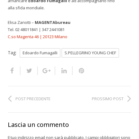
affiancare
Edoardo Fumagalli
e ad accompagnarlo fino
alla sfida mondiale.
Elisa Zanotti –
MAGENTAbureau
Tel. 02 48011841 | 347 2441081
C.so Magenta 46 | 20123 Milano
Tag:
Edoardo Fumagalli
S.PELLEGRINO YOUNG CHEF
POST PRECEDENTE
PROSSIMO POST
Lascia un commento
Il tuo indirizzo email non sarà pubblicato.
I campi obbligatori sono