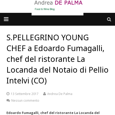
Galleria fotografica
S.PELLEGRINO YOUNG
Chi sono
CHEF a Edoardo Fumagalli,
cosa BERE
chef del ristorante La
Locanda del Notaio di Pellio
dove MANGIARE
Intelvi (CO)
cosa CUCINARE
dove ANDARE
13 Settembre 2017
Andrea De Palma
Nessun commento
Punti di vista e approfondimenti
Edoardo Fumagalli, chef del ristorante La Locanda del
Contatti