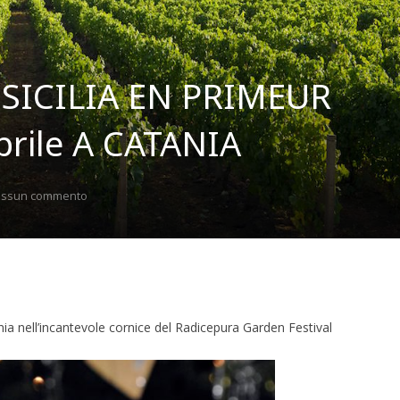
 SICILIA EN PRIMEUR
prile A CATANIA
ssun commento
ania nell’incantevole cornice del Radicepura Garden Festival