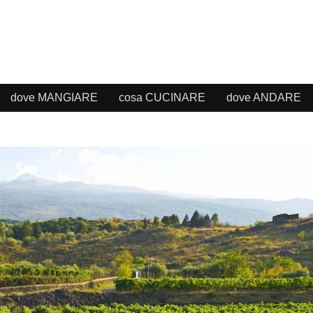
dove MANGIARE
cosa CUCINARE
dove ANDARE