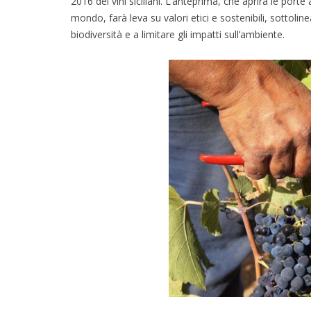
2016 dei vini siciliani. L’anteprima, che aprirà le porte 
mondo, farà leva su valori etici e sostenibili, sottolin
biodiversità e a limitare gli impatti sull’ambiente.