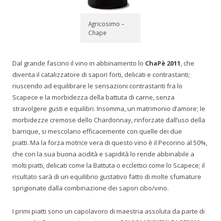
Agricosimo –
Chape
Dal grande fascino il vino in abbinamento lo
ChaPè 2011
, che
diventa il catalizzatore di sapori forti, delicati e contrastanti;
riuscendo ad equilibrare le sensazioni contrastanti fra lo
Scapece e la morbidezza della battuta di carne, senza
stravolgere gusti e equilibri. Insomma, un matrimonio d’amore; le
morbidezze cremose dello Chardonnay, rinforzate dall’uso della
barrique, si mescolano efficacemente con quelle dei due
piatti. Ma la forza motrice vera di questo vino è il Pecorino al 50%,
che con la sua buona acidità e sapidità lo rende abbinabile a
molti piatti, delicati come la Battuta o ecclettici come lo Scapece; il
risultato sarà di un equilibrio gustativo fatto di molte sfumature
sprigionate dalla combinazione dei sapori cibo/vino.
I primi piatti sono un capolavoro di maestria assoluta da parte di