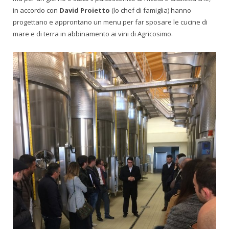
in accordo con
David Proietto
(lo chef di famiglia) hanno
progettano e approntano un menu per far sposare le cucine di
mare e di terra in abbinamento ai vini di Agricosimo.