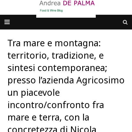
Galleria fotografica
Tra mare e montagna:
Chi sono
territorio, tradizione, e
cosa BERE
sintesi contemporanea;
presso l’azienda Agricosimo
dove MANGIARE
un piacevole
cosa CUCINARE
incontro/confronto fra
dove ANDARE
mare e terra, con la
Punti di vista e approfondimenti
concretezza di Nicola
Contatti