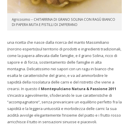
Agricosimo – CHITARRINA DI GRANO SOLINA CON RAGÙ BIANCO
DI PAPERA MUTA E PISTILLI DI ZAFFERANO
una ricetta che nasce dalla ricerca del marito Massimiliano
(norcino esperto)sul territorio di prodotti e ingredienti tradizionali,
come la papera allevata dalle famiglie, e il grano Solina, ricco di
sapore e di forza, sostentamento delle famiglie in alta
montagna. Delicatissimo nei sapori con un ragu in bianco che
esalta le caratteristiche del grano, e va ad ammorbidire le
sapidità della rosolatura delle carni e del ristretto che viene a
crearsi. In questo il
Montepulciano Natura & Passione 2011
s’incastra agevolmente, sfoderando le sue caratteristiche di
“accompagnatore“, senza prevaricare un equilibrio perfetto fra la
sapidità e la leggera untuosità e morbidezza delle carni: la sua
acidità avvolge elegantemente l’insieme del piatto e i frutto rosso
arricchisce il tutto in sensazioni sinuose e piacevoli.