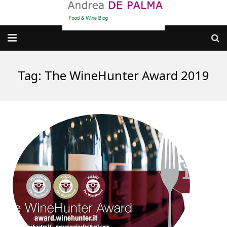
Galleria fotografica
Tag:
The WineHunter Award 2019
Chi sono
cosa BERE
dove MANGIARE
cosa CUCINARE
dove ANDARE
Punti di vista e approfondimenti
Contatti