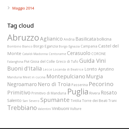
Maggio 2014
Tag cloud
Abruzzo
Aglianico
Basilicata
bollicina
Andria
Castel del
Borgo Eganzia
Campania
Bombino Bianco
Borgo Egnazia
Cerasuolo
Monte
CORONE
Cataldi Madonna
Centorame
Guida Vini
Fivi
Gioia del Colle
Greco di Tufo
Falanghina
Buoni d'Italia
Loreto Aprutino
Lecce
Locanda di Beatrice
Montepulciano
Murgia
Manduria
Meet in cucina
Pecorino
Nero di Troia
Negroamaro
Passerina
Puglia
Primitivo
Rosato
Rivera
Primitivo di Manduria
Spumante
Salento
Torre dei Beati
Tintilia
Trani
San Severo
Trebbiano
Vinibuoni
Vulture
Valentini