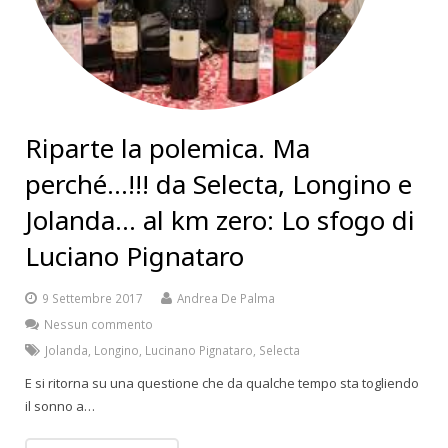
Riparte la polemica. Ma
perché…!!! da Selecta, Longino e
Jolanda… al km zero: Lo sfogo di
Luciano Pignataro
9 Settembre 2017
Andrea De Palma
Nessun commento
Jolanda
,
Longino
,
Lucinano Pignataro
,
Selecta
E si ritorna su una questione che da qualche tempo sta togliendo
il sonno a…