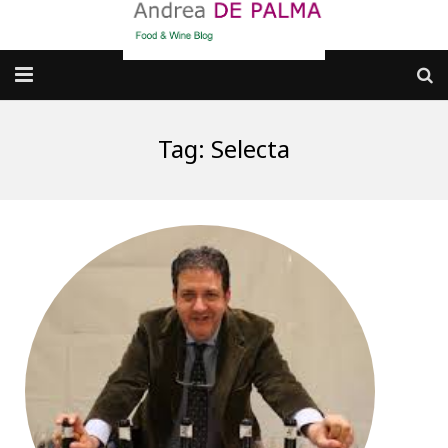
Galleria fotografica
Tag:
Selecta
Chi sono
cosa BERE
dove MANGIARE
cosa CUCINARE
dove ANDARE
Punti di vista e approfondimenti
Contatti