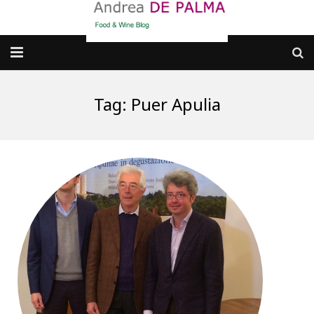
Galleria fotografica
Tag:
Puer Apulia
Chi sono
cosa BERE
dove MANGIARE
cosa CUCINARE
dove ANDARE
Punti di vista e approfondimenti
Contatti