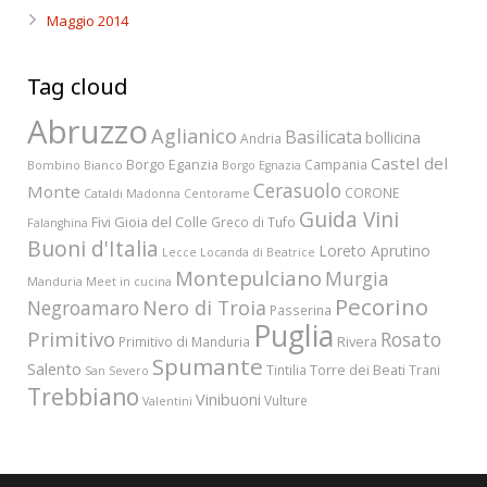
Maggio 2014
Tag cloud
Abruzzo
Aglianico
Basilicata
bollicina
Andria
Castel del
Borgo Eganzia
Campania
Bombino Bianco
Borgo Egnazia
Cerasuolo
Monte
CORONE
Cataldi Madonna
Centorame
Guida Vini
Fivi
Gioia del Colle
Greco di Tufo
Falanghina
Buoni d'Italia
Loreto Aprutino
Lecce
Locanda di Beatrice
Montepulciano
Murgia
Manduria
Meet in cucina
Pecorino
Nero di Troia
Negroamaro
Passerina
Puglia
Primitivo
Rosato
Rivera
Primitivo di Manduria
Spumante
Salento
Torre dei Beati
Tintilia
Trani
San Severo
Trebbiano
Vinibuoni
Vulture
Valentini