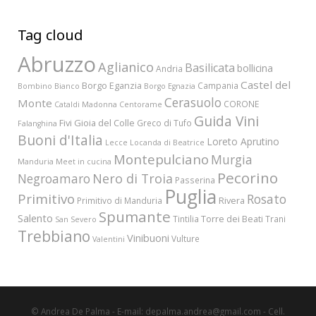
Tag cloud
Abruzzo
Aglianico
Basilicata
bollicina
Andria
Castel del
Borgo Eganzia
Campania
Bombino Bianco
Borgo Egnazia
Cerasuolo
Monte
CORONE
Cataldi Madonna
Centorame
Guida Vini
Fivi
Gioia del Colle
Greco di Tufo
Falanghina
Buoni d'Italia
Loreto Aprutino
Lecce
Locanda di Beatrice
Montepulciano
Murgia
Manduria
Meet in cucina
Pecorino
Nero di Troia
Negroamaro
Passerina
Puglia
Primitivo
Rosato
Rivera
Primitivo di Manduria
Spumante
Salento
Torre dei Beati
Tintilia
Trani
San Severo
Trebbiano
Vinibuoni
Vulture
Valentini
© Andrea De Palma - E-mail: depalma.andrea@gmail.com - Cell.