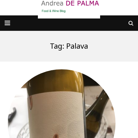
Galleria fotografica
Tag:
Palava
Chi sono
cosa BERE
dove MANGIARE
cosa CUCINARE
dove ANDARE
Punti di vista e approfondimenti
Contatti