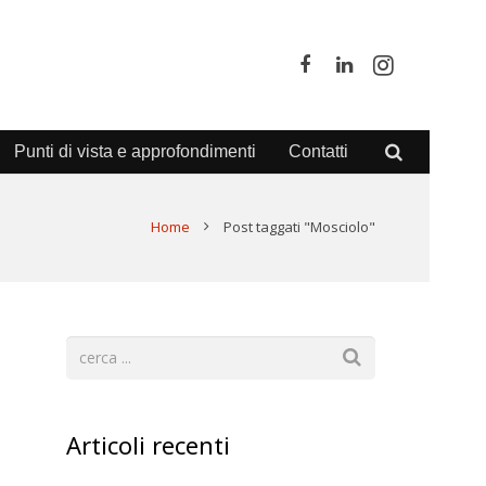
Punti di vista e approfondimenti
Contatti
Home
Post taggati "Mosciolo"
Articoli recenti