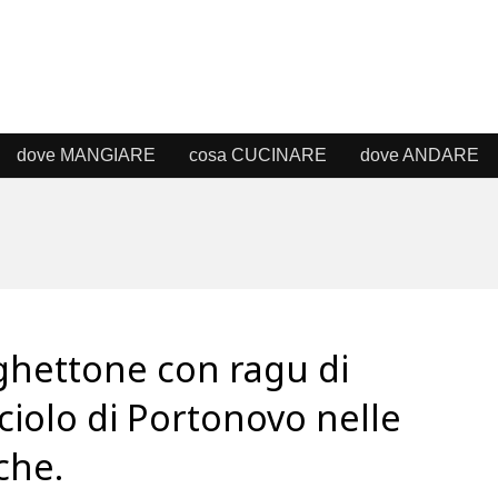
dove MANGIARE
cosa CUCINARE
dove ANDARE
hettone con ragu di
iolo di Portonovo nelle
che.