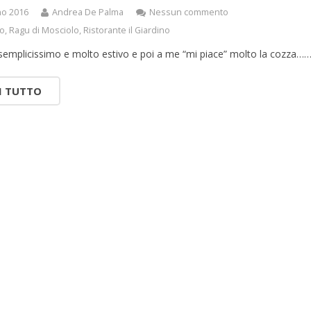
no 2016
Andrea De Palma
Nessun commento
lo
,
Ragu di Mosciolo
,
Ristorante il Giardino
 semplicissimo e molto estivo e poi a me “mi piace” molto la cozza…
I TUTTO