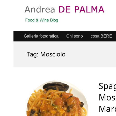
Galleria fotografica
Chi sono
cosa BERE
Tag:
Mosciolo
Spag
Mosc
Mar