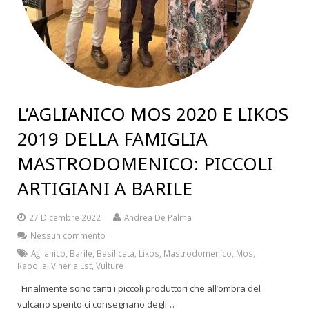
L’AGLIANICO MOS 2020 E LIKOS
2019 DELLA FAMIGLIA
MASTRODOMENICO: PICCOLI
ARTIGIANI A BARILE
27 Dicembre 2022
Andrea De Palma
Nessun commento
Aglianico
,
Barile
,
Basilicata
,
Likos
,
Mastrodomenico
,
Mos
,
Rapolla
,
Vineria Est
,
Vulture
Finalmente sono tanti i piccoli produttori che all’ombra del
vulcano spento ci consegnano degli…