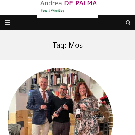
Galleria fotografica
Tag:
Mos
Chi sono
cosa BERE
dove MANGIARE
cosa CUCINARE
dove ANDARE
Punti di vista e approfondimenti
Contatti