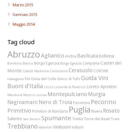
Marzo 2015
Gennaio 2015
Maggio 2014
Tag cloud
Abruzzo
Aglianico
Basilicata
bollicina
Andria
Castel del
Borgo Eganzia
Campania
Bombino Bianco
Borgo Egnazia
Cerasuolo
Monte
CORONE
Cataldi Madonna
Centorame
Guida Vini
Fivi
Gioia del Colle
Greco di Tufo
Falanghina
Buoni d'Italia
Loreto Aprutino
Lecce
Locanda di Beatrice
Montepulciano
Murgia
Manduria
Meet in cucina
Pecorino
Nero di Troia
Negroamaro
Passerina
Puglia
Primitivo
Rosato
Rivera
Primitivo di Manduria
Spumante
Salento
Torre dei Beati
Tintilia
Trani
San Severo
Trebbiano
Vinibuoni
Vulture
Valentini