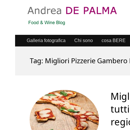
Galleria fotografica
Chi sono
cosa BERE
Tag:
Migliori Pizzerie Gambero
Migl
tutt
reg