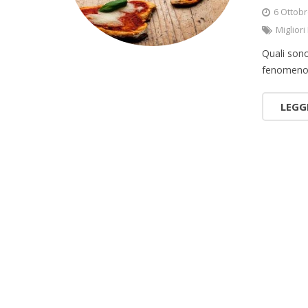
6 Ottob
Miglior
Quali sono 
fenomeno
LEGG