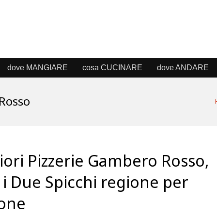
dove MANGIARE
cosa CUCINARE
dove ANDARE
 Rosso
iori Pizzerie Gambero Rosso,
i i Due Spicchi regione per
ione