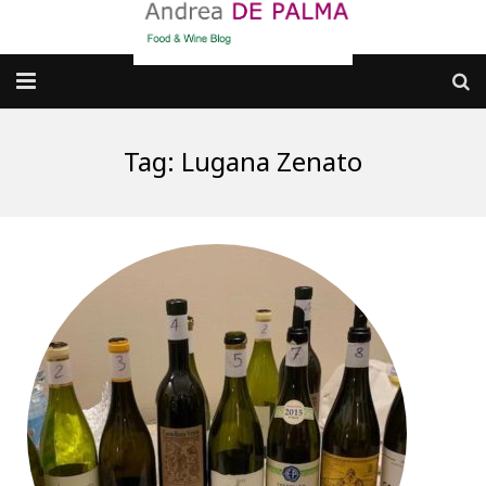
Galleria fotografica
Tag:
Lugana Zenato
Chi sono
cosa BERE
dove MANGIARE
cosa CUCINARE
dove ANDARE
Punti di vista e approfondimenti
Contatti