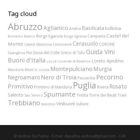
Tag cloud
Abruzzo
Aglianico
Basilicata
bollicina
Andria
Castel del
Borgo Eganzia
Campania
Bombino Bianco
Borgo Egnazia
Cerasuolo
Monte
CORONE
Cataldi Madonna
Centorame
Guida Vini
Fivi
Gioia del Colle
Greco di Tufo
Falanghina
Buoni d'Italia
Loreto Aprutino
Lecce
Locanda di Beatrice
Montepulciano
Murgia
Manduria
Meet in cucina
Pecorino
Nero di Troia
Negroamaro
Passerina
Puglia
Primitivo
Rosato
Rivera
Primitivo di Manduria
Spumante
Salento
Torre dei Beati
Tintilia
Trani
San Severo
Trebbiano
Vinibuoni
Vulture
Valentini
© Andrea De Palma - E-mail: depalma.andrea@gmail.com - Cell.