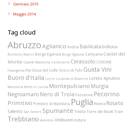
Gennaio 2015
Maggio 2014
Tag cloud
Abruzzo
Aglianico
Basilicata
bollicina
Andria
Castel del
Borgo Eganzia
Campania
Bombino Bianco
Borgo Egnazia
Cerasuolo
Monte
CORONE
Cataldi Madonna
Centorame
Guida Vini
Fivi
Gioia del Colle
Greco di Tufo
Falanghina
Buoni d'Italia
Loreto Aprutino
Lecce
Locanda di Beatrice
Montepulciano
Murgia
Manduria
Meet in cucina
Pecorino
Nero di Troia
Negroamaro
Passerina
Puglia
Primitivo
Rosato
Rivera
Primitivo di Manduria
Spumante
Salento
Torre dei Beati
Tintilia
Trani
San Severo
Trebbiano
Vinibuoni
Vulture
Valentini