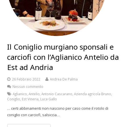
Il Coniglio murgiano sponsali e
carciofi con l’Aglianico Antelio da
Est ad Andria
26 Febbraio 2022
Andrea De Palma
Nessun commento
Aglianico
,
Antelio
,
Antonio Cascarano
,
Azienda agricola Bruno
,
Coniglio
,
Est Vineria
,
Luca Gallo
… certi abbinamenti non nascono per caso come il rotolo di
coniglio con carciofi, salsiccia…