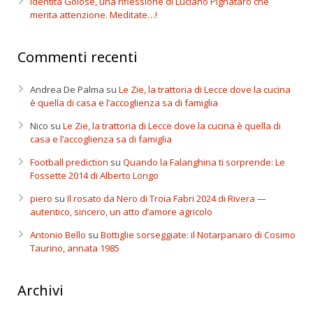
Identità Golose, una riflessione di Luciano Pignataro che
merita attenzione. Meditate…!
Commenti recenti
Andrea De Palma
su
Le Zie, la trattoria di Lecce dove la cucina
è quella di casa e l’accoglienza sa di famiglia
Nico
su
Le Zie, la trattoria di Lecce dove la cucina è quella di
casa e l’accoglienza sa di famiglia
Football prediction
su
Quando la Falanghina ti sorprende: Le
Fossette 2014 di Alberto Longo
piero
su
Il rosato da Nero di Troia Fabri 2024 di Rivera —
autentico, sincero, un atto d’amore agricolo
Antonio Bello
su
Bottiglie sorseggiate: il Notarpanaro di Cosimo
Taurino, annata 1985
Archivi