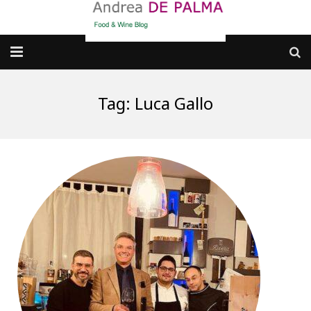
Galleria fotografica
Tag:
Luca Gallo
Chi sono
cosa BERE
dove MANGIARE
cosa CUCINARE
dove ANDARE
Punti di vista e approfondimenti
Contatti