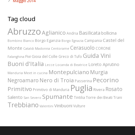
Maggio 2014
Tag cloud
Abruzzo
Aglianico
Basilicata
bollicina
Andria
Castel del
Borgo Eganzia
Campania
Bombino Bianco
Borgo Egnazia
Cerasuolo
Monte
CORONE
Cataldi Madonna
Centorame
Guida Vini
Fivi
Gioia del Colle
Greco di Tufo
Falanghina
Buoni d'Italia
Loreto Aprutino
Lecce
Locanda di Beatrice
Montepulciano
Murgia
Manduria
Meet in cucina
Pecorino
Nero di Troia
Negroamaro
Passerina
Puglia
Primitivo
Rosato
Rivera
Primitivo di Manduria
Spumante
Salento
Torre dei Beati
Tintilia
Trani
San Severo
Trebbiano
Vinibuoni
Vulture
Valentini