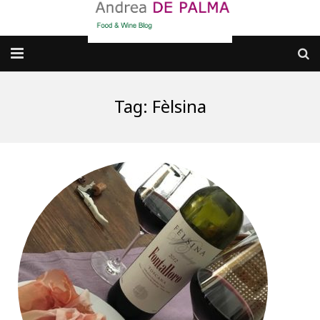
Galleria fotografica
Tag:
Fèlsina
Chi sono
cosa BERE
dove MANGIARE
cosa CUCINARE
dove ANDARE
Punti di vista e approfondimenti
Contatti