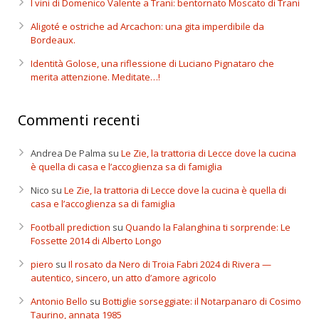
I vini di Domenico Valente a Trani: bentornato Moscato di Trani
Aligoté e ostriche ad Arcachon: una gita imperdibile da
Bordeaux.
Identità Golose, una riflessione di Luciano Pignataro che
merita attenzione. Meditate…!
Commenti recenti
Andrea De Palma
su
Le Zie, la trattoria di Lecce dove la cucina
è quella di casa e l’accoglienza sa di famiglia
Nico
su
Le Zie, la trattoria di Lecce dove la cucina è quella di
casa e l’accoglienza sa di famiglia
Football prediction
su
Quando la Falanghina ti sorprende: Le
Fossette 2014 di Alberto Longo
piero
su
Il rosato da Nero di Troia Fabri 2024 di Rivera —
autentico, sincero, un atto d’amore agricolo
Antonio Bello
su
Bottiglie sorseggiate: il Notarpanaro di Cosimo
Taurino, annata 1985