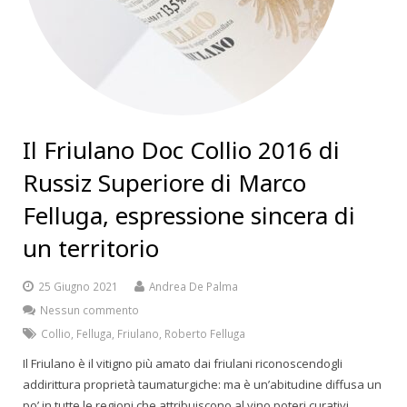
Il Friulano Doc Collio 2016 di
Russiz Superiore di Marco
Felluga, espressione sincera di
un territorio
25 Giugno 2021
Andrea De Palma
Nessun commento
Collio
,
Felluga
,
Friulano
,
Roberto Felluga
Il Friulano è il vitigno più amato dai friulani riconoscendogli
addirittura proprietà taumaturgiche: ma è un’abitudine diffusa un
po’ in tutte le regioni che attribuiscono al vino poteri curativi