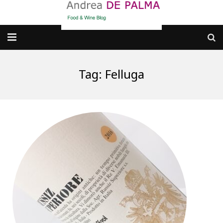
Galleria fotografica
Tag:
Felluga
Chi sono
cosa BERE
dove MANGIARE
cosa CUCINARE
dove ANDARE
Punti di vista e approfondimenti
Contatti