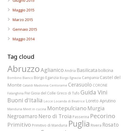
Giugno 2015
Maggio 2015
Marzo 2015
Gennaio 2015
Maggio 2014
Tag cloud
Abruzzo
Aglianico
Basilicata
bollicina
Andria
Castel del
Borgo Eganzia
Campania
Bombino Bianco
Borgo Egnazia
Cerasuolo
Monte
CORONE
Cataldi Madonna
Centorame
Guida Vini
Fivi
Gioia del Colle
Greco di Tufo
Falanghina
Buoni d'Italia
Loreto Aprutino
Lecce
Locanda di Beatrice
Montepulciano
Murgia
Manduria
Meet in cucina
Pecorino
Nero di Troia
Negroamaro
Passerina
Puglia
Primitivo
Rosato
Rivera
Primitivo di Manduria