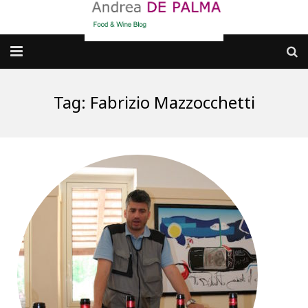
Galleria fotografica
Tag:
Fabrizio Mazzocchetti
Chi sono
cosa BERE
dove MANGIARE
cosa CUCINARE
dove ANDARE
Punti di vista e approfondimenti
Contatti