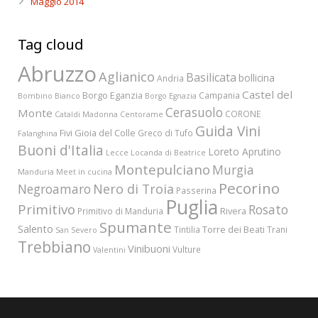
Maggio 2014
Tag cloud
Abruzzo
Aglianico
Basilicata
bollicina
Andria
Castel del
Borgo Eganzia
Campania
Bombino Bianco
Borgo Egnazia
Cerasuolo
Monte
CORONE
Cataldi Madonna
Centorame
Guida Vini
Fivi
Gioia del Colle
Greco di Tufo
Falanghina
Buoni d'Italia
Loreto Aprutino
Lecce
Locanda di Beatrice
Montepulciano
Murgia
Manduria
Meet in cucina
Pecorino
Nero di Troia
Negroamaro
Passerina
Puglia
Primitivo
Rosato
Rivera
Primitivo di Manduria
Spumante
Salento
Torre dei Beati
Tintilia
Trani
San Severo
Trebbiano
Vinibuoni
Vulture
Valentini