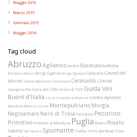
Maggio 2015
Marzo 2015
Gennaio 2015
Maggio 2014
Tag cloud
Abruzzo
Aglianico
Basilicata
bollicina
Andria
Castel del
Borgo Eganzia
Campania
Bombino Bianco
Borgo Egnazia
Cerasuolo
Monte
CORONE
Cataldi Madonna
Centorame
Guida Vini
Fivi
Gioia del Colle
Greco di Tufo
Falanghina
Buoni d'Italia
Loreto Aprutino
Lecce
Locanda di Beatrice
Montepulciano
Murgia
Manduria
Meet in cucina
Pecorino
Nero di Troia
Negroamaro
Passerina
Puglia
Primitivo
Rosato
Rivera
Primitivo di Manduria
Spumante
Salento
Torre dei Beati
Tintilia
Trani
San Severo