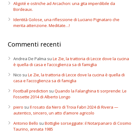
Aligoté e ostriche ad Arcachon: una gita imperdibile da
Bordeaux.
Identità Golose, una riflessione di Luciano Pignataro che
merita attenzione. Meditate…!
Commenti recenti
Andrea De Palma
su
Le Zie, la trattoria di Lecce dove la cucina
è quella di casa e l’accoglienza sa di famiglia
Nico
su
Le Zie, la trattoria di Lecce dove la cucina è quella di
casa e l’accoglienza sa di famiglia
Football prediction
su
Quando la Falanghina ti sorprende: Le
Fossette 2014 di Alberto Longo
piero
su
Il rosato da Nero di Troia Fabri 2024 di Rivera —
autentico, sincero, un atto d’amore agricolo
Antonio Bello
su
Bottiglie sorseggiate: il Notarpanaro di Cosimo
Taurino, annata 1985