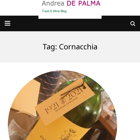
Galleria fotografica
Tag:
Cornacchia
Chi sono
cosa BERE
dove MANGIARE
cosa CUCINARE
dove ANDARE
Punti di vista e approfondimenti
Contatti